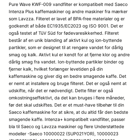
baseret
Pure Wave KWF-009 vandfilter er kompatibelt med Saeco
på
Intenza Plus kaffemaskiner og andre maskiner fra mærker
kundebedø
som Lavzza. Filteret er lavet af BPA-free materialer og er
mmelser
godkendt af både EC1935/EC2023 og ISO 9001. Det er
også testet af TüV Süd for fødevaresikkerhed. Filteret
består af en unik blanding af aktivt kul og ion-byttende
partikler, som er designet til at rengøre vandet for dårlig
smag og kalk. Aktivt kul er kendt for at fjerne klor og andre
dårlig smag fra vandet. Ion-byttende partikler binder og
fjerner kalk, hvilket forlænger levetiden på din
kaffemaskine og giver dig en bedre smagende kaffe. Det
er nemt at installere og bruge filteret. Det er også nemt at
udskifte, når det er nødvendigt. Dette filter er også
omkostningseffektivt, da det kan bruges i flere måneder,
før det skal udskiftes. Det er et must-have tilbehør til din
Saeco kaffemaskine for at sikre, at du altid får den bedste
smagende kaffe. Intenza+ kompatibelt vandfilter, passer
bla til Saeco og Lavzza maskiner og flere Understøttede
modeller -Saeco 10000022 (SUP021YOR), 10000023