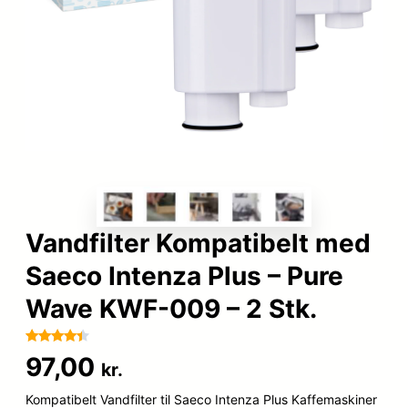
Vandfilter Kompatibelt med
Saeco Intenza Plus – Pure
Wave KWF-009 – 2 Stk.
Bedømt
92
97,00
kr.
som
4.3
ud af 5
Kompatibelt Vandfilter til Saeco Intenza Plus Kaffemaskiner