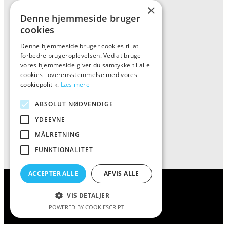
×
Denne hjemmeside bruger
Forside
cookies
Vis alle produkter
Denne hjemmeside bruger cookies til at
Kontakt
forbedre brugeroplevelsen. Ved at bruge
vores hjemmeside giver du samtykke til alle
Oversigt artikler
cookies i overensstemmelse med vores
cookiepolitik.
Læs mere
Kiinkiintoktok
ABSOLUT NØDVENDIGE
YDEEVNE
Tlf: 7876 8672
MÅLRETNING
Mail:
info@kiinkiintoktok.dk
FUNKTIONALITET
ACCEPTER ALLE
AFVIS ALLE
Kiinkiintoktok – alt til din kaffe
VIS DETALJER
POWERED BY COOKIESCRIPT
Cookie- og privatlivspolitik
Kontakt