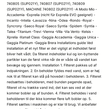
740805 (SUP021Y), 740807 (SUP021Y), 740809
(SUP021Y), MACHINE 740802 (SUP021Y) -A Modo Mio -
Accademia -Exprelia (nicht für Exprelia EVO geeignet) -
Incanto -Intelia -Lavazza -Nina -Odea -Rondo -Royal -
Syncrony -Saeco Royal -Saeco Syntia -Spidem -Syntia -
Talea -Titanium -Trevi -Vienna -Villa -Via Vento -Xelsis -
Xprelia -Xsmall Class -Gaggia Accademia -Gaggia Unica -
Gaggia Platinum -Gaggia Brera Installations guide Ved
installation af et nyt filter er det vigtigt at indholdet først
bliver helt vådt. Da filteret indeholder kul og ion-byttende
partikler kan de først virke når de er våde så vandet kan
bevæge sig igennem. Installation 1. Filteret pakkes ud af
indpakningen. 2. En beholder fyldes med vand, som er høj
nok til at filteret kan stå på hovedet i beholderen. 3. Filteret
nedsættes i beholderen, med bunden pegende opad,
filteret vil nu trække vand ind, det kan ses ved at der
kommer bobler op af bunden. 4. Filteret beholdes i vand
beholderen til der ikke kommer flere luft bobler op. 5.
Filteret sættes i maskinen og er klar til brug. Vi anbefaler