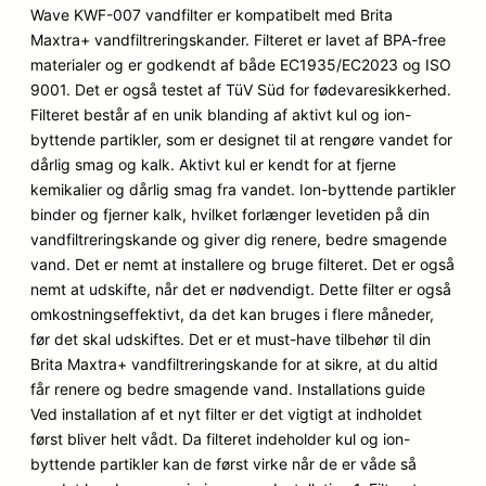
baseret
Wave KWF-007 vandfilter er kompatibelt med Brita
på
Maxtra+ vandfiltreringskander. Filteret er lavet af BPA-free
kundebedø
materialer og er godkendt af både EC1935/EC2023 og ISO
mmelser
9001. Det er også testet af TüV Süd for fødevaresikkerhed.
Filteret består af en unik blanding af aktivt kul og ion-
byttende partikler, som er designet til at rengøre vandet for
dårlig smag og kalk. Aktivt kul er kendt for at fjerne
kemikalier og dårlig smag fra vandet. Ion-byttende partikler
binder og fjerner kalk, hvilket forlænger levetiden på din
vandfiltreringskande og giver dig renere, bedre smagende
vand. Det er nemt at installere og bruge filteret. Det er også
nemt at udskifte, når det er nødvendigt. Dette filter er også
omkostningseffektivt, da det kan bruges i flere måneder,
før det skal udskiftes. Det er et must-have tilbehør til din
Brita Maxtra+ vandfiltreringskande for at sikre, at du altid
får renere og bedre smagende vand. Installations guide
Ved installation af et nyt filter er det vigtigt at indholdet
først bliver helt vådt. Da filteret indeholder kul og ion-
byttende partikler kan de først virke når de er våde så