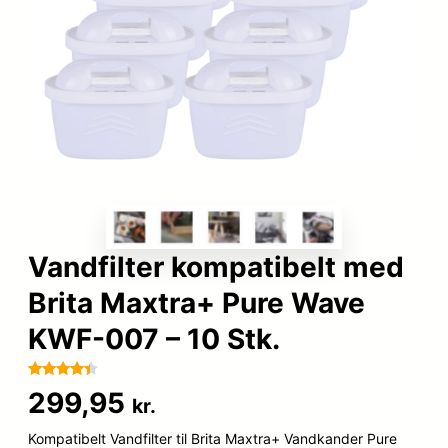
Vandfilter kompatibelt med
Brita Maxtra+ Pure Wave
KWF-007 – 10 Stk.
Bedømt
32
299,95
kr.
som
4.3
ud af 5
Kompatibelt Vandfilter til Brita Maxtra+ Vandkander Pure