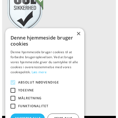
×
Denne hjemmeside bruger
Forside
cookies
Vis alle produkter
Denne hjemmeside bruger cookies til at
Kontakt
forbedre brugeroplevelsen. Ved at bruge
vores hjemmeside giver du samtykke til alle
Oversigt artikler
cookies i overensstemmelse med vores
cookiepolitik.
Læs mere
Kiinkiintoktok
ABSOLUT NØDVENDIGE
YDEEVNE
Tlf: 7876 8672
MÅLRETNING
Mail:
info@kiinkiintoktok.dk
FUNKTIONALITET