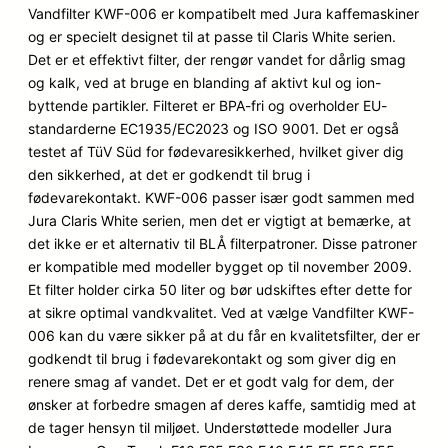
5
Vandfilter KWF-006 er kompatibelt med Jura kaffemaskiner
baseret
og er specielt designet til at passe til Claris White serien.
på
Det er et effektivt filter, der rengør vandet for dårlig smag
kundebe
og kalk, ved at bruge en blanding af aktivt kul og ion-
dømmel
byttende partikler. Filteret er BPA-fri og overholder EU-
ser
standarderne EC1935/EC2023 og ISO 9001. Det er også
testet af TüV Süd for fødevaresikkerhed, hvilket giver dig
den sikkerhed, at det er godkendt til brug i
fødevarekontakt. KWF-006 passer især godt sammen med
Jura Claris White serien, men det er vigtigt at bemærke, at
det ikke er et alternativ til BLÅ filterpatroner. Disse patroner
er kompatible med modeller bygget op til november 2009.
Et filter holder cirka 50 liter og bør udskiftes efter dette for
at sikre optimal vandkvalitet. Ved at vælge Vandfilter KWF-
006 kan du være sikker på at du får en kvalitetsfilter, der er
godkendt til brug i fødevarekontakt og som giver dig en
renere smag af vandet. Det er et godt valg for dem, der
ønsker at forbedre smagen af ​​deres kaffe, samtidig med at
de tager hensyn til miljøet. Understøttede modeller Jura