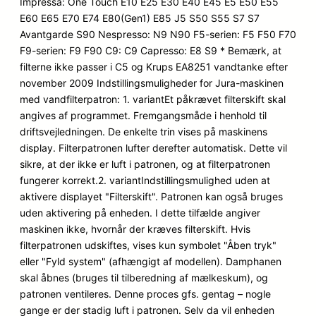
Impressa: One Touch E10 E25 E30 E40 E45 E5 E50 E55
E60 E65 E70 E74 E80(Gen1) E85 J5 S50 S55 S7 S7
Avantgarde S90 Nespresso: N9 N90 F5-serien: F5 F50 F70
F9-serien: F9 F90 C9: C9 Capresso: E8 S9 * Bemærk, at
filterne ikke passer i C5 og Krups EA8251 vandtanke efter
november 2009 Indstillingsmuligheder for Jura-maskinen
med vandfilterpatron: 1. variantEt påkrævet filterskift skal
angives af programmet. Fremgangsmåde i henhold til
driftsvejledningen. De enkelte trin vises på maskinens
display. Filterpatronen lufter derefter automatisk. Dette vil
sikre, at der ikke er luft i patronen, og at filterpatronen
fungerer korrekt.2. variantIndstillingsmulighed uden at
aktivere displayet "Filterskift". Patronen kan også bruges
uden aktivering på enheden. I dette tilfælde angiver
maskinen ikke, hvornår der kræves filterskift. Hvis
filterpatronen udskiftes, vises kun symbolet "Åben tryk"
eller "Fyld system" (afhængigt af modellen). Damphanen
skal åbnes (bruges til tilberedning af mælkeskum), og
patronen ventileres. Denne proces gfs. gentag – nogle
gange er der stadig luft i patronen. Selv da vil enheden