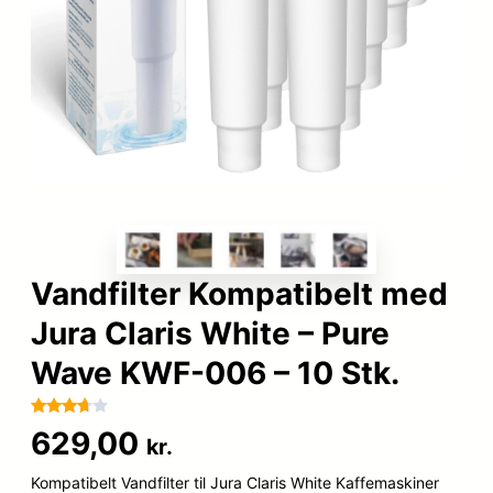
Vandfilter Kompatibelt med
Jura Claris White – Pure
Wave KWF-006 – 10 Stk.
Bedømt
16
629,00
kr.
som
3.6
ud af
Kompatibelt Vandfilter til Jura Claris White Kaffemaskiner