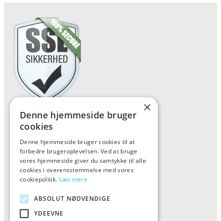
×
Denne hjemmeside bruger
Forside
cookies
Vis alle produkter
Denne hjemmeside bruger cookies til at
Kontakt
forbedre brugeroplevelsen. Ved at bruge
vores hjemmeside giver du samtykke til alle
Oversigt artikler
cookies i overensstemmelse med vores
cookiepolitik.
Læs mere
Kiinkiintoktok
ABSOLUT NØDVENDIGE
YDEEVNE
Tlf: 7876 8672