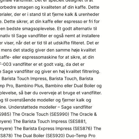
orbedre smagen og kvaliteten af din kaffe. Dette
erialer, der er i stand til at fjerne kalk & urenheder
 Dette sikrer, at din kaffe eller espresso er fri for
den bedste smagsoplevelse. Et godt alternativ til
tiv til Sage vandfilter er også nemt at installere
ser, når det er tid til at udskifte filteret. Det er
er, mens det stadig giver den samme høje kvalitet
 kaffe- eller espressomaskine for at sikre, at din
-003 vandfilter er et godt valg, da det er
age vandfilter og giver en høj kvalitet filtrering.
 Barista Touch Impress, Barista Touch, Barista
mp Pro, Bambino Plus, Bambino eller Dual Boiler og
levelse, så bør du overveje at bruge et vandfilter.
 til ovenstående modeller og fjerner kalk og
ine. Understøttede modeller – Sage vandfilter
SES985) The Oracle Touch (SES990) The Oracle &
nyere) The Barista Touch Impress (SES881,
nyere) The Barista Express Impress (SES876) The
ES878) The Dual Boiler (SES920) Duo-Temp Pro