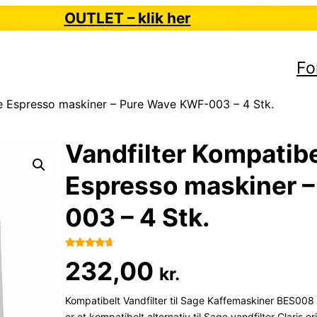
OUTLET – klik her
Fo
e Espresso maskiner – Pure Wave KWF-003 – 4 Stk.
Vandfilter Kompatib
Espresso maskiner 
003 – 4 Stk.
Bedømt
95
232,00
kr.
som
4.6
ud af 5
Kompatibelt Vandfilter til Sage Kaffemaskiner BES008
baseret på
kundebedø
er et kompatibelt alternativ til Sage vandfilter Claris ori