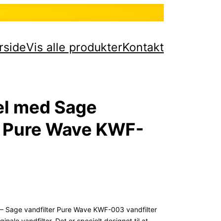
rside
Vis alle produkter
Kontakt
el med Sage
– Pure Wave KWF-
 – Sage vandfilter Pure Wave KWF-003 vandfilter
ginale vandfilter. Det er specielt designet til at