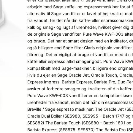
mmelser
arbejde med Sage kaffe- og espressomaskiner for at f
alternativ til Sage vandfilter er lavet af høj kvalitet mat
fra vandet, før det når din kaffe- eller espressomaskine.
kalk og smag- og lugt af urenheder, hvilket giver dig 
de originale Sage vandfilter. Pure Wave KWF-003 alterna
og bruge. Det har et smart design med en indikator, der vi
også billigere end Sage filter Claris originale vandfilt
filtrering. Det er vigtigt at bruge et vandfilter med din
kaffe eller espresso altid smager godt. Pure Wave KWF
kompatibelt med Sage-maskiner, billigere end originale S
Hvis du ejer en Sage Oracle Jet, Oracle Touch, Oracle,
Express Impress, Barista Express, Barista Pro, Duo-Te
ønsker at forbedre smagen og kvaliteten af din kaffeop
Pure Wave KWF-003 vandfilter er en kompatibel løsning
urenheder fra vandet, inden det når din espressomask
Breville / Sage espresso maskiner: The Oracle Jet (
Oracle Dual Boiler (SES980, SES995 – Batch 1747 og 
SES882) The Barista Touch (SES880 – Batch 1801 og 
Barista Express (SES875, SES870) The Barista Pro (S