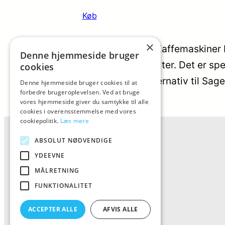
Køb
×
Kompatibelt Vandfilter til Sage Kaffemaskiner
Denne hjemmeside bruger
vandfilter Claris originale vandfilter. Det er 
cookies
kvaliteten af din kaffe. Dette alternativ til Sage
Denne hjemmeside bruger cookies til at
forbedre brugeroplevelsen. Ved at bruge
Categorys:
Vandfilter
vores hjemmeside giver du samtykke til alle
Varmærker:
Pure Wave Filters
cookies i overensstemmelse med vores
cookiepolitik.
Læs mere
ABSOLUT NØDVENDIGE
YDEEVNE
MÅLRETNING
FUNKTIONALITET
ACCEPTER ALLE
AFVIS ALLE