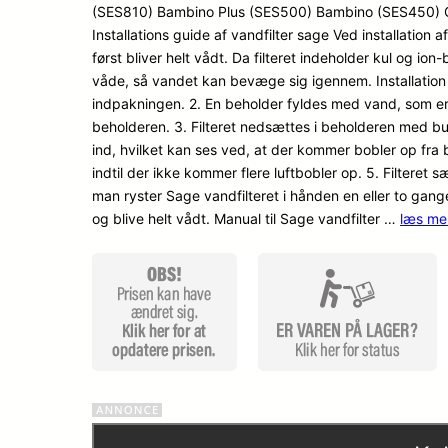
(SES810) Bambino Plus (SES500) Bambino (SES450) OBS
Installations guide af vandfilter sage Ved installation a
først bliver helt vådt. Da filteret indeholder kul og ion
våde, så vandet kan bevæge sig igennem. Installation a
indpakningen. 2. En beholder fyldes med vand, som er hø
beholderen. 3. Filteret nedsættes i beholderen med b
ind, hvilket kan ses ved, at der kommer bobler op fra 
indtil der ikke kommer flere luftbobler op. 5. Filteret sæ
man ryster Sage vandfilteret i hånden en eller to gange
og blive helt vådt. Manual til Sage vandfilter …
læs me