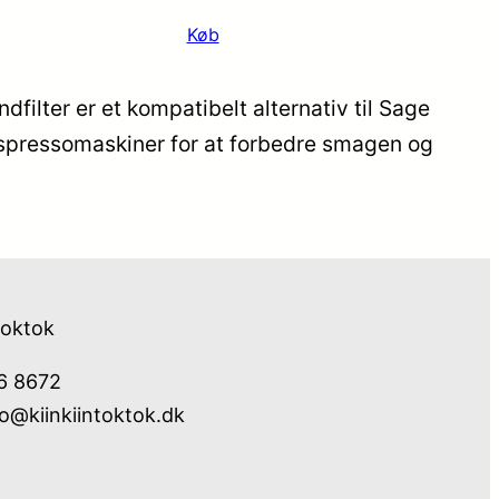
Køb
ilter er et kompatibelt alternativ til Sage
g espressomaskiner for at forbedre smagen og
toktok
76 8672
fo@kiinkiintoktok.dk