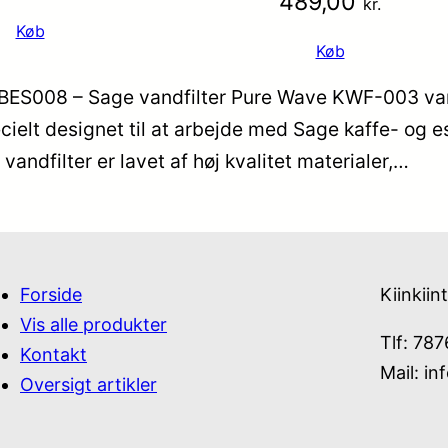
489,00
kr.
Køb
Køb
 BES008 – Sage vandfilter Pure Wave KWF-003 vandf
specielt designet til at arbejde med Sage kaffe- o
 vandfilter er lavet af høj kvalitet materialer,…
Forside
Kiinkiin
Vis alle produkter
Tlf: 78
Kontakt
Mail:
in
Oversigt artikler