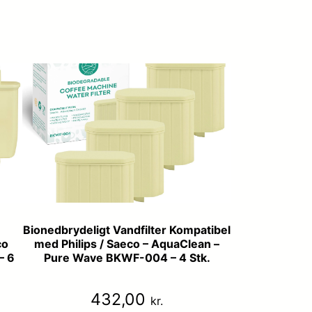
Bionedbrydeligt Vandfilter Kompatibel
co
med Philips / Saeco – AquaClean –
– 6
Pure Wave BKWF-004 – 4 Stk.
432,00
kr.