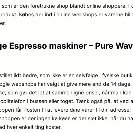
 som er den foretrukne shop blandt online shoppere. I 
produkt. Købes der ind i online webshops er varerne bill
er.
ge Espresso maskiner – Pure Wav
illet lidt bedre, som ikke er en selvfølge i fysiske buti
ogle webshops har valgt at give mere end de 14 dage, de e
ne, som gør det let at sammenligne priser, når man kan 
ltelefon i bussen eller toget. Tænk også på, at ved at h
en får Posten til at levere dine varer til din adresse, 
shoppen er der ingen kø køen er der slet ikke, når du han
d hver enkelt ting koster.