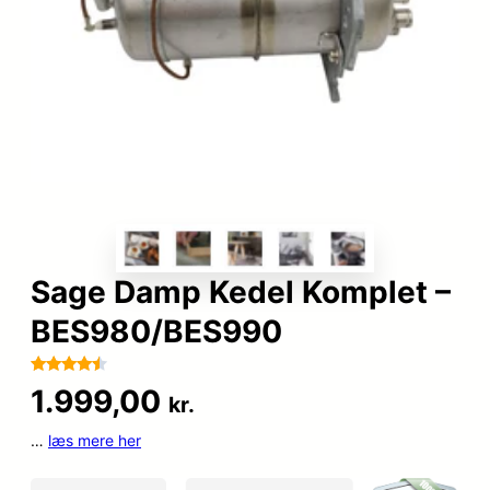
Sage Damp Kedel Komplet –
BES980/BES990
Bedømt
98
1.999,00
kr.
som
4.4
ud af 5
…
læs mere her
baseret
på