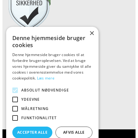
×
Denne hjemmeside bruger
Forside
cookies
Vis alle produkter
Denne hjemmeside bruger cookies til at
Kontakt
forbedre brugeroplevelsen. Ved at bruge
vores hjemmeside giver du samtykke til alle
Oversigt artikler
cookies i overensstemmelse med vores
cookiepolitik.
Læs mere
Kiinkiintoktok
ABSOLUT NØDVENDIGE
YDEEVNE
Tlf: 7876 8672
MÅLRETNING
Mail:
info@kiinkiintoktok.dk
FUNKTIONALITET
ACCEPTER ALLE
AFVIS ALLE