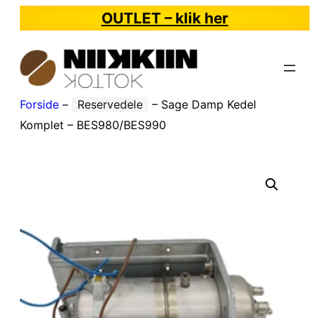
OUTLET – klik her
Forside
–
Reservedele
–
Sage Damp Kedel
Komplet – BES980/BES990