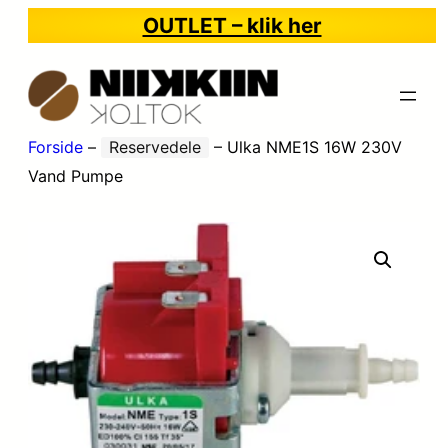
OUTLET – klik her
Forside
–
Reservedele
–
Ulka NME1S 16W 230V
Vand Pumpe