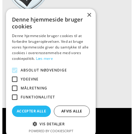
×
Denne hjemmeside bruger
Forside
cookies
Vis alle produkter
Denne hjemmeside bruger cookies til at
Kontakt
forbedre brugeroplevelsen. Ved at bruge
vores hjemmeside giver du samtykke til alle
Oversigt artikler
cookies i overensstemmelse med vores
cookiepolitik.
Læs mere
Kiinkiintoktok
ABSOLUT NØDVENDIGE
YDEEVNE
Tlf: 7876 8672
MÅLRETNING
Mail:
info@kiinkiintoktok.dk
FUNKTIONALITET
ACCEPTER ALLE
AFVIS ALLE
Kiinkiintoktok – alt til din kaffe
VIS DETALJER
POWERED BY COOKIESCRIPT
Cookie- og privatlivspolitik
Kontakt