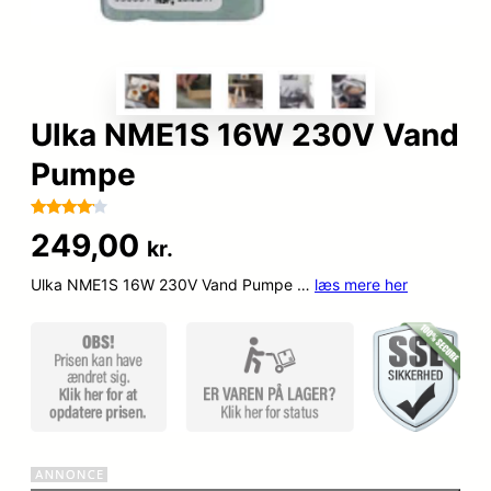
Ulka NME1S 16W 230V Vand
Pumpe
Bedømt
84
249,00
kr.
som
4
ud af 5
Ulka NME1S 16W 230V Vand Pumpe …
læs mere her
baseret
på
kundebed
ømmels
er