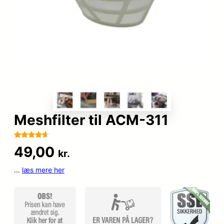
Meshfilter til ACM-311
Bedømt
100
49,00
kr.
som
4.5
ud af 5
…
læs mere her
baseret
på
kundebedø
mmelser