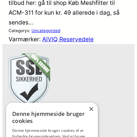
tilbud her: gå til shop Køb Meshfilter til
ACM-311 for kun kr. 49 allerede i dag, så
sendes…
Categorys:
Uncategorized
Varmærker:
AIVIQ Reservedele
×
Denne hjemmeside bruger
Forside
cookies
Vis alle produkter
Denne hjemmeside bruger cookies til at
Kontakt
forbedre brugeroplevelsen. Ved at bruge