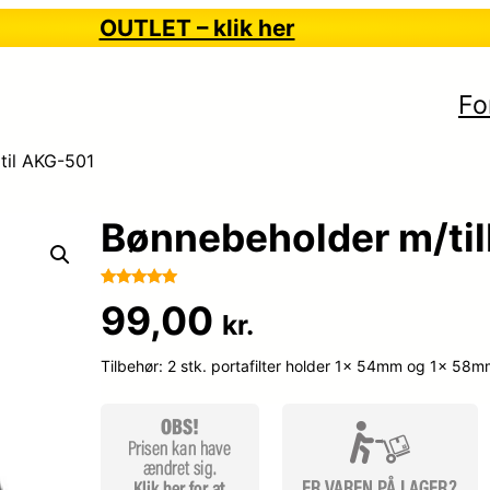
OUTLET – klik her
Fo
til AKG-501
Bønnebeholder m/til
Bedømt
17
99,00
kr.
som
4.9
ud af 5
Tilbehør: 2 stk. portafilter holder 1x 54mm og 1x 58
baseret på
kundebedø
mmelser