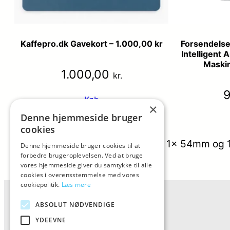
Kaffepro.dk Gavekort – 1.000,00 kr
Forsendelse
Intelligent
Maski
1.000,00
kr.
Køb
×
Denne hjemmeside bruger
cookies
Tilbehør: 2 stk. portafilter holder 1x 54mm o
Denne hjemmeside bruger cookies til at
forbedre brugeroplevelsen. Ved at bruge
Categorys:
Uncategorized
vores hjemmeside giver du samtykke til alle
Varmærker:
AIVIQ Reservedele
cookies i overensstemmelse med vores
cookiepolitik.
Læs mere
ABSOLUT NØDVENDIGE
YDEEVNE