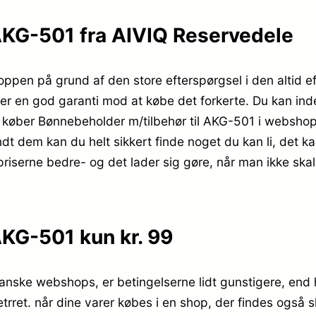
AKG-501 fra AIVIQ Reservedele
hoppen på grund af den store efterspørgsel i den altid e
r er en god garanti mod at købe det forkerte. Du kan inde
 køber Bønnebeholder m/tilbehør til AKG-501 i webshoppe
ndt dem kan du helt sikkert finde noget du kan li, det 
priserne bedre- og det lader sig gøre, når man ikke ska
AKG-501 kun kr. 99
anske webshops, er betingelserne lidt gunstigere, end hv
trret. når dine varer købes i en shop, der findes også