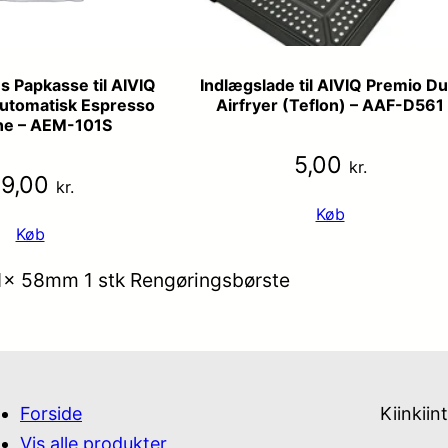
s Papkasse til AIVIQ
Indlægslade til AIVIQ Premio Du
 Automatisk Espresso
Airfryer (Teflon) – AAF-D561
ne – AEM-101S
5,00
kr.
99,00
kr.
Køb
Køb
g 1x 58mm 1 stk Rengøringsbørste
Forside
Kiinkiin
Vis alle produkter