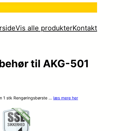
rside
Vis alle produkter
Kontakt
behør til AKG-501
mm 1 stk Rengøringsbørste …
læs mere her