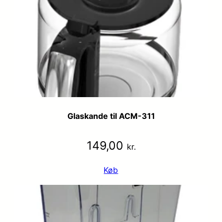
Glaskande til ACM-311
149,00
kr.
Køb