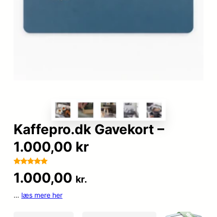
Kaffepro.dk Gavekort –
1.000,00 kr
Bedømt
35
1.000,00
kr.
som
4.9
ud af 5
…
læs mere her
baseret på
kundebedø