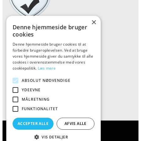
×
Denne hjemmeside bruger
Forside
cookies
Vis alle produkter
Denne hjemmeside bruger cookies til at
Kontakt
forbedre brugeroplevelsen. Ved at bruge
vores hjemmeside giver du samtykke til alle
Oversigt artikler
cookies i overensstemmelse med vores
cookiepolitik.
Læs mere
Kiinkiintoktok
ABSOLUT NØDVENDIGE
YDEEVNE
Tlf: 7876 8672
MÅLRETNING
Mail:
info@kiinkiintoktok.dk
FUNKTIONALITET
ACCEPTER ALLE
AFVIS ALLE
Kiinkiintoktok – alt til din kaffe
VIS DETALJER