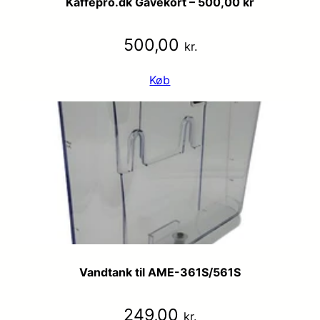
Kaffepro.dk Gavekort – 500,00 kr
500,00
kr.
Køb
Vandtank til AME-361S/561S
249,00
kr.