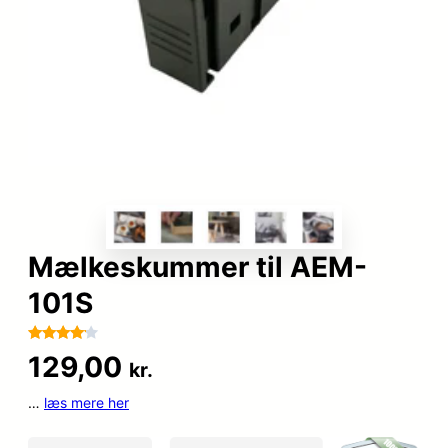
Mælkeskummer til AEM-
101S
Bedømt
109
129,00
kr.
som
4
ud af 5
…
læs mere her
baseret
på