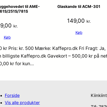
ryggehovedet til AME-
Glaskande til ACM-301
61S/251S/781S
149,00
kr.
99,00
kr.
Køb
Køb
r Pris: kr. 500 Mærke: Kaffepro.dk Fri Fragt: Ja, 
 billigste Kaffepro.dk Gavekort – 500,00 kr på net
0,00 kr for kun…
Forside
Kiinkiin
Vis alle produkter
Tlf: 78