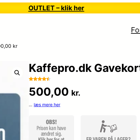
OUTLET – klik her
Fo
0,00 kr
Kaffepro.dk Gavekor
Bedømt
76
500,00
kr.
som
4.4
ud af 5
…
læs mere her
baseret
på
kundebedø
mmelser