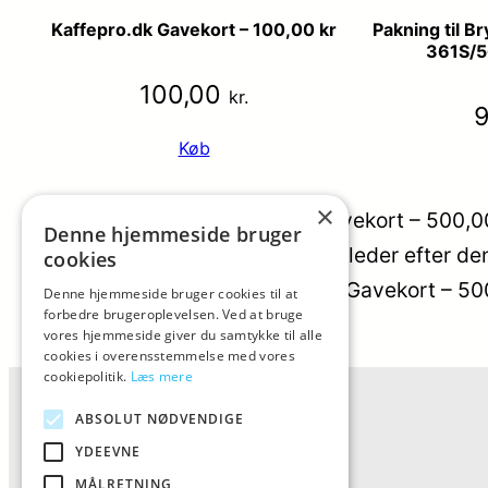
Kaffepro.dk Gavekort – 100,00 kr
Pakning til B
361S/5
100,00
kr.
Køb
×
Varefakta Navn: Kaffepro.dk Gavekort – 500,00 k
Denne hjemmeside bruger
Fortrydelsesret: 14 dage Mange leder efter den
cookies
her: gå til shop Køb Kaffepro.dk Gavekort – 50
Denne hjemmeside bruger cookies til at
forbedre brugeroplevelsen. Ved at bruge
Categorys:
Uncategorized
vores hjemmeside giver du samtykke til alle
Varmærker:
Kaffepro.dk
cookies i overensstemmelse med vores
cookiepolitik.
Læs mere
ABSOLUT NØDVENDIGE
YDEEVNE
MÅLRETNING