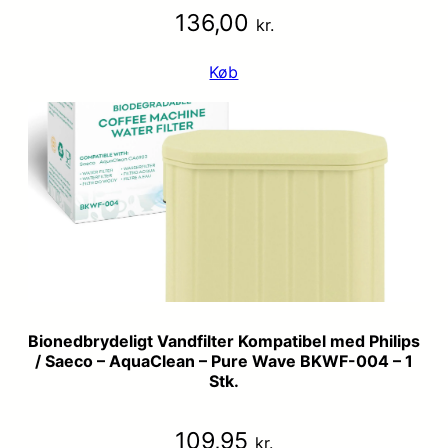
136,00
kr.
Køb
Bionedbrydeligt Vandfilter Kompatibel med Philips
/ Saeco – AquaClean – Pure Wave BKWF-004 – 1
Stk.
109,95
kr.