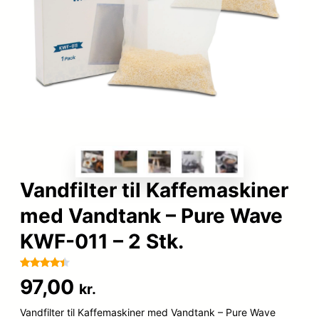
Vandfilter til Kaffemaskiner
med Vandtank – Pure Wave
KWF-011 – 2 Stk.
Bedømt
90
97,00
kr.
som
4.3
ud af 5
Vandfilter til Kaffemaskiner med Vandtank – Pure Wave