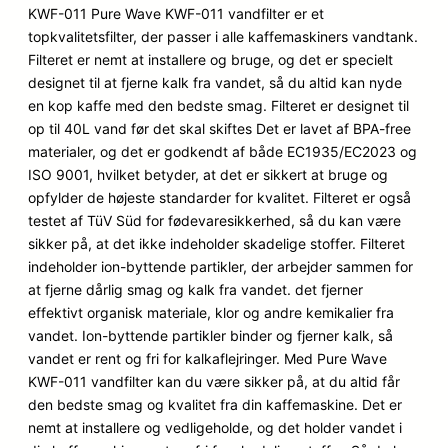
baseret
KWF-011 Pure Wave KWF-011 vandfilter er et
på
topkvalitetsfilter, der passer i alle kaffemaskiners vandtank.
kundebedø
Filteret er nemt at installere og bruge, og det er specielt
mmelser
designet til at fjerne kalk fra vandet, så du altid kan nyde
en kop kaffe med den bedste smag. Filteret er designet til
op til 40L vand før det skal skiftes Det er lavet af BPA-free
materialer, og det er godkendt af både EC1935/EC2023 og
ISO 9001, hvilket betyder, at det er sikkert at bruge og
opfylder de højeste standarder for kvalitet. Filteret er også
testet af TüV Süd for fødevaresikkerhed, så du kan være
sikker på, at det ikke indeholder skadelige stoffer. Filteret
indeholder ion-byttende partikler, der arbejder sammen for
at fjerne dårlig smag og kalk fra vandet. det fjerner
effektivt organisk materiale, klor og andre kemikalier fra
vandet. Ion-byttende partikler binder og fjerner kalk, så
vandet er rent og fri for kalkaflejringer. Med Pure Wave
KWF-011 vandfilter kan du være sikker på, at du altid får
den bedste smag og kvalitet fra din kaffemaskine. Det er
nemt at installere og vedligeholde, og det holder vandet i