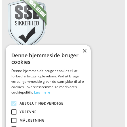
×
Denne hjemmeside bruger
Forside
cookies
Vis alle produkter
Denne hjemmeside bruger cookies til at
Kontakt
forbedre brugeroplevelsen. Ved at bruge
vores hjemmeside giver du samtykke til alle
Oversigt artikler
cookies i overensstemmelse med vores
cookiepolitik.
Læs mere
Kiinkiintoktok
ABSOLUT NØDVENDIGE
YDEEVNE
Tlf: 7876 8672
MÅLRETNING
Mail:
info@kiinkiintoktok.dk