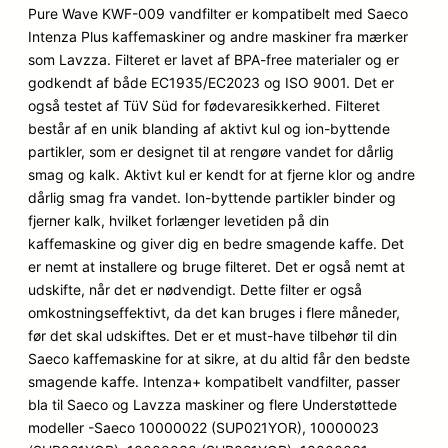
5
Pure Wave KWF-009 vandfilter er kompatibelt med Saeco
baseret
Intenza Plus kaffemaskiner og andre maskiner fra mærker
på
som Lavzza. Filteret er lavet af BPA-free materialer og er
kundebe
godkendt af både EC1935/EC2023 og ISO 9001. Det er
dømmel
også testet af TüV Süd for fødevaresikkerhed. Filteret
ser
består af en unik blanding af aktivt kul og ion-byttende
partikler, som er designet til at rengøre vandet for dårlig
smag og kalk. Aktivt kul er kendt for at fjerne klor og andre
dårlig smag fra vandet. Ion-byttende partikler binder og
fjerner kalk, hvilket forlænger levetiden på din
kaffemaskine og giver dig en bedre smagende kaffe. Det
er nemt at installere og bruge filteret. Det er også nemt at
udskifte, når det er nødvendigt. Dette filter er også
omkostningseffektivt, da det kan bruges i flere måneder,
før det skal udskiftes. Det er et must-have tilbehør til din
Saeco kaffemaskine for at sikre, at du altid får den bedste
smagende kaffe. Intenza+ kompatibelt vandfilter, passer
bla til Saeco og Lavzza maskiner og flere Understøttede
modeller -Saeco 10000022 (SUP021YOR), 10000023