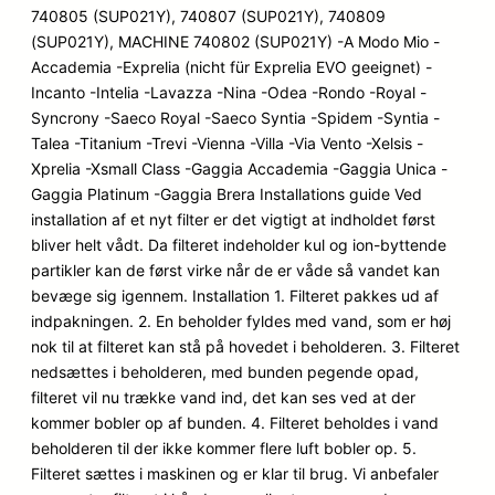
740805 (SUP021Y), 740807 (SUP021Y), 740809
(SUP021Y), MACHINE 740802 (SUP021Y) -A Modo Mio -
Accademia -Exprelia (nicht für Exprelia EVO geeignet) -
Incanto -Intelia -Lavazza -Nina -Odea -Rondo -Royal -
Syncrony -Saeco Royal -Saeco Syntia -Spidem -Syntia -
Talea -Titanium -Trevi -Vienna -Villa -Via Vento -Xelsis -
Xprelia -Xsmall Class -Gaggia Accademia -Gaggia Unica -
Gaggia Platinum -Gaggia Brera Installations guide Ved
installation af et nyt filter er det vigtigt at indholdet først
bliver helt vådt. Da filteret indeholder kul og ion-byttende
partikler kan de først virke når de er våde så vandet kan
bevæge sig igennem. Installation 1. Filteret pakkes ud af
indpakningen. 2. En beholder fyldes med vand, som er høj
nok til at filteret kan stå på hovedet i beholderen. 3. Filteret
nedsættes i beholderen, med bunden pegende opad,
filteret vil nu trække vand ind, det kan ses ved at der
kommer bobler op af bunden. 4. Filteret beholdes i vand
beholderen til der ikke kommer flere luft bobler op. 5.
Filteret sættes i maskinen og er klar til brug. Vi anbefaler