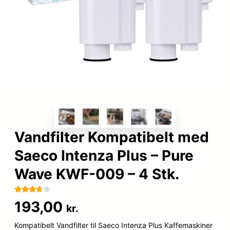
Vandfilter Kompatibelt med
Saeco Intenza Plus – Pure
Wave KWF-009 – 4 Stk.
Bedømt
78
193,00
kr.
som
3.6
ud af
Kompatibelt Vandfilter til Saeco Intenza Plus Kaffemaskiner