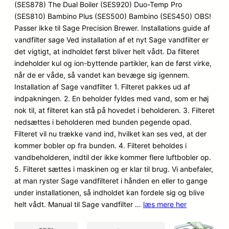
(SES878) The Dual Boiler (SES920) Duo-Temp Pro
(SES810) Bambino Plus (SES500) Bambino (SES450) OBS!
Passer ikke til Sage Precision Brewer. Installations guide af
vandfilter sage Ved installation af et nyt Sage vandfilter er
det vigtigt, at indholdet først bliver helt vådt. Da filteret
indeholder kul og ion-byttende partikler, kan de først virke,
når de er våde, så vandet kan bevæge sig igennem.
Installation af Sage vandfilter 1. Filteret pakkes ud af
indpakningen. 2. En beholder fyldes med vand, som er høj
nok til, at filteret kan stå på hovedet i beholderen. 3. Filteret
nedsættes i beholderen med bunden pegende opad.
Filteret vil nu trække vand ind, hvilket kan ses ved, at der
kommer bobler op fra bunden. 4. Filteret beholdes i
vandbeholderen, indtil der ikke kommer flere luftbobler op.
5. Filteret sættes i maskinen og er klar til brug. Vi anbefaler,
at man ryster Sage vandfilteret i hånden en eller to gange
under installationen, så indholdet kan fordele sig og blive
helt vådt. Manual til Sage vandfilter …
læs mere her