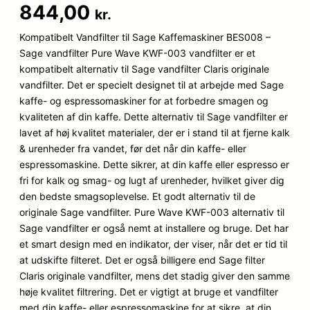
Bedømt
107
844,00
kr.
som
4.1
ud af 5
Kompatibelt Vandfilter til Sage Kaffemaskiner BES008 –
baseret
Sage vandfilter Pure Wave KWF-003 vandfilter er et
på
kompatibelt alternativ til Sage vandfilter Claris originale
kundebed
vandfilter. Det er specielt designet til at arbejde med Sage
ømmelse
kaffe- og espressomaskiner for at forbedre smagen og
r
kvaliteten af din kaffe. Dette alternativ til Sage vandfilter er
lavet af høj kvalitet materialer, der er i stand til at fjerne kalk
& urenheder fra vandet, før det når din kaffe- eller
espressomaskine. Dette sikrer, at din kaffe eller espresso er
fri for kalk og smag- og lugt af urenheder, hvilket giver dig
den bedste smagsoplevelse. Et godt alternativ til de
originale Sage vandfilter. Pure Wave KWF-003 alternativ til
Sage vandfilter er også nemt at installere og bruge. Det har
et smart design med en indikator, der viser, når det er tid til
at udskifte filteret. Det er også billigere end Sage filter
Claris originale vandfilter, mens det stadig giver den samme
høje kvalitet filtrering. Det er vigtigt at bruge et vandfilter
med din kaffe- eller espressomaskine for at sikre, at din