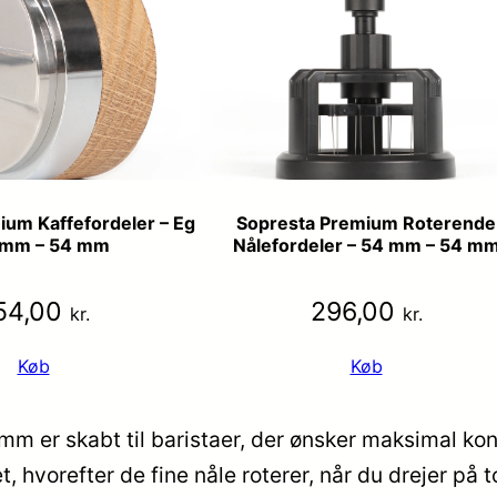
ium Kaffefordeler – Eg
Sopresta Premium Roterende
 mm – 54 mm
Nålefordeler – 54 mm – 54 m
54,00
296,00
kr.
kr.
Køb
Køb
 er skabt til baristaer, der ønsker maksimal kontr
t, hvorefter de fine nåle roterer, når du drejer p