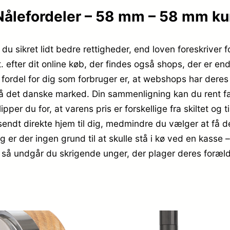
ålefordeler – 58 mm – 58 mm kun
u sikret lidt bedre rettigheder, end loven foreskriver f
. efter dit online køb, der findes også shops, der er 
 fordel for dig som forbruger er, at webshops har deres 
det danske marked. Din sammenligning kan du rent fakt
pper du for, at varens pris er forskellige fra skiltet og t
er sendt direkte hjem til dig, medmindre du vælger at få 
ag er der ingen grund til at skulle stå i kø ved en kasse
re, så undgår du skrigende unger, der plager deres foræl