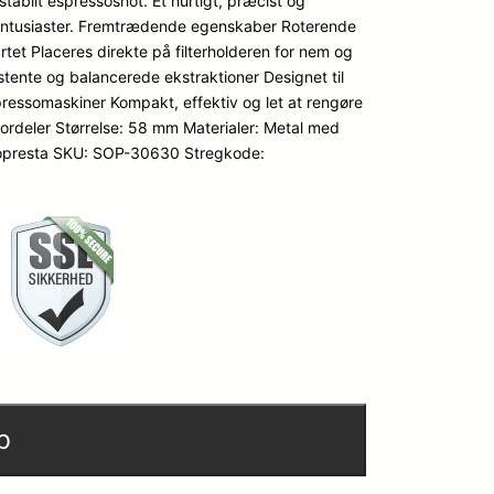
tabilt espressoshot. Et hurtigt, præcist og
e entusiaster. Fremtrædende egenskaber Roterende
tet Placeres direkte på filterholderen for nem og
tente og balancerede ekstraktioner Designet til
pressomaskiner Kompakt, effektiv og let at rengøre
ordeler Størrelse: 58 mm Materialer: Metal med
t: Sopresta SKU: SOP-30630 Stregkode:
b