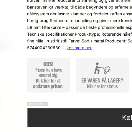
kurven, hvilket reducerer channeling og giver et mere s
dømmel
baristavenligt værktøj til både begyndere og erfarn
ser
nålesystem der løsner klumper og fordeler kaffen ensar
hurtig brug Reducerer channeling og giver mere konsis
58 mm filterkurve – passer de fleste professionelle es
Tekniske specifikationer Produkttype: Roterende nålef
fine nåle i rustfrit stål Farve: Sort / metal Producen
5744004230630 …
læs mere her
Kø