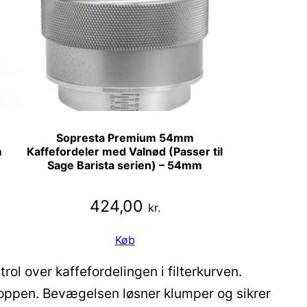
Sopresta Premium 54mm
m
Kaffefordeler med Valnød (Passer til
Sage Barista serien) – 54mm
424,00
kr.
Køb
ol over kaffefordelingen i filterkurven.
å toppen. Bevægelsen løsner klumper og sikrer