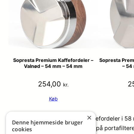
Sopresta Premium Kaffefordeler –
Sopresta Prem
Valnød – 54 mm – 54 mm
– 54
254,00
2
kr.
Køb
×
Sopresta Premium roterende nålefordeler i 58 mm
Denne hjemmeside bruger
Værktøjet placeres direkte oven på portafiltere
cookies