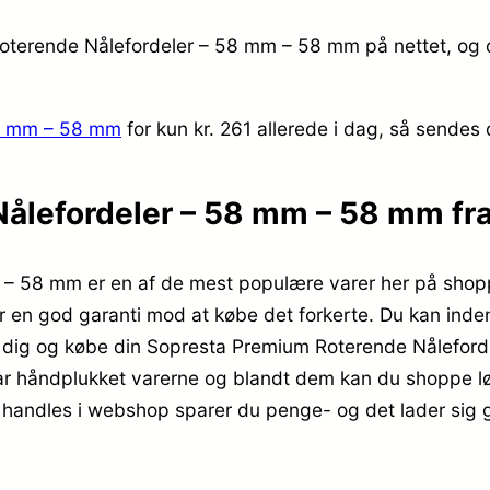
oterende Nålefordeler – 58 mm – 58 mm på nettet, og d
58 mm – 58 mm
for kun kr. 261
allerede i dag, så sendes 
ålefordeler – 58 mm – 58 mm fr
– 58 mm er en af de mest populære varer her på shopp
r en god garanti mod at købe det forkerte. Du kan inden 
før dig og købe din Sopresta Premium Roterende Nålefo
 har håndplukket varerne og blandt dem kan du shoppe løs
 handles i webshop sparer du penge- og det lader sig gø