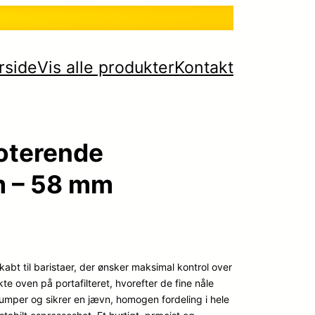
rside
Vis alle produkter
Kontakt
oterende
m – 58 mm
abt til baristaer, der ønsker maksimal kontrol over
kte oven på portafilteret, hvorefter de fine nåle
lumper og sikrer en jævn, homogen fordeling i hele