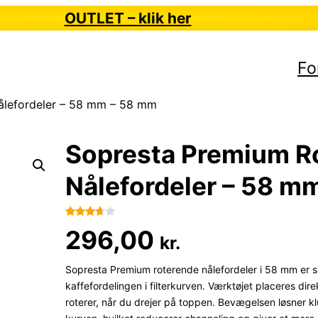
OUTLET – klik her
Fo
ålefordeler – 58 mm – 58 mm
Sopresta Premium R
Nålefordeler – 58 m
Bedømt
101
296,00
kr.
som
3.6
ud af
Sopresta Premium roterende nålefordeler i 58 mm er sk
5
baseret
kaffefordelingen i filterkurven. Værktøjet placeres dire
på
roterer, når du drejer på toppen. Bevægelsen løsner k
kundebe