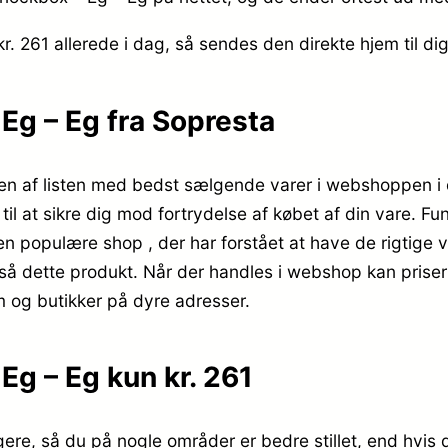
kr. 261
allerede i dag, så sendes den direkte hjem til di
g – Eg fra Sopresta
pen af listen med bedst sælgende varer i webshoppen i
til at sikre dig mod fortrydelse af købet af din vare. F
populære shop , der har forstået at have de rigtige va
også dette produkt. Når der handles i webshop kan priser
m og butikker på dyre adresser.
g – Eg kun kr. 261
gere, så du på nogle områder er bedre stillet, end hvis 