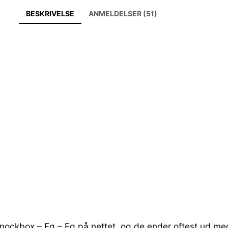
BESKRIVELSE
ANMELDELSER (51)
nockbox – Eg – Eg på nettet, og de ender oftest ud med