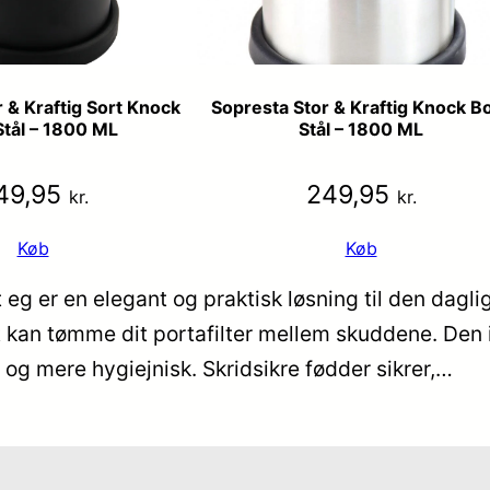
 & Kraftig Sort Knock
Sopresta Stor & Kraftig Knock Bo
Stål – 1800 ML
Stål – 1800 ML
49,95
249,95
kr.
kr.
Køb
Køb
g er en elegant og praktisk løsning til den dagli
ent kan tømme dit portafilter mellem skuddene. De
 og mere hygiejnisk. Skridsikre fødder sikrer,…