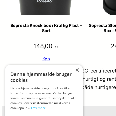
Sopresta Knock box i Kraftig Plast –
Sopresta Stor
Sort
Box i 
148,00
2
kr.
Køb
×
Sopresta Premium Knockbox i FSC-certificeret e
Denne hjemmeside bruger
udtryk med funktionalitet, så du hurtigt og r
cookies
skylles, hvilket gør rengøringen både hurtigere
Denne hjemmeside bruger cookies til at
forbedre brugeroplevelsen. Ved at bruge
Categorys:
Knock boxe
vores hjemmeside giver du samtykke til alle
Varmærker:
Sopresta
cookies i overensstemmelse med vores
cookiepolitik.
Læs mere