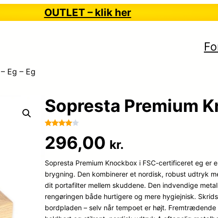
OUTLET – klik her
Fo
– Eg – Eg
Sopresta Premium Kn
Bedømt
51
296,00
kr.
som
3.9
ud af 5
Sopresta Premium Knockbox i FSC-certificeret eg er en
baseret
på
brygning. Den kombinerer et nordisk, robust udtryk me
kundebed
dit portafilter mellem skuddene. Den indvendige metalb
ømmels
rengøringen både hurtigere og mere hygiejnisk. Skridsi
er
bordpladen – selv når tempoet er højt. Fremtrædende e