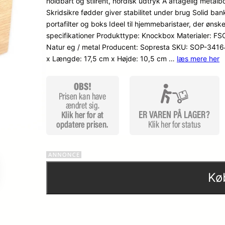
holdbart og stilrent, nordisk udtryk A aftagelig metal
Skridsikre fødder giver stabilitet under brug Solid 
portafilter og boks Ideel til hjemmebaristaer, der ønsk
specifikationer Produkttype: Knockbox Materialer: FSC-
Natur eg / metal Producent: Sopresta SKU: SOP-341
x Længde: 17,5 cm x Højde: 10,5 cm …
læs mere her
Kø