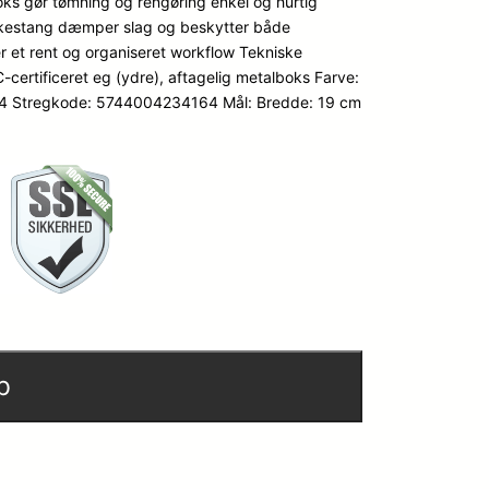
boks gør tømning og rengøring enkel og hurtig
bankestang dæmper slag og beskytter både
er et rent og organiseret workflow Tekniske
certificeret eg (ydre), aftagelig metalboks Farve:
64 Stregkode: 5744004234164 Mål: Bredde: 19 cm
b