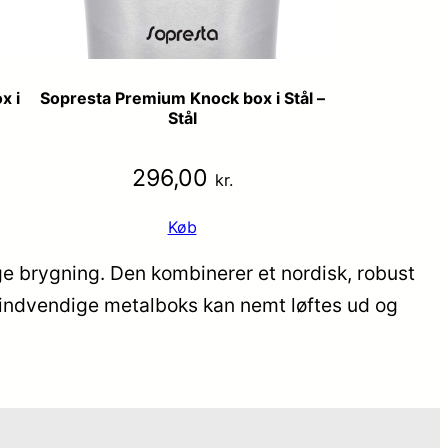
x i
Sopresta Premium Knock box i Stål –
Stål
296,00
kr.
Køb
ge brygning. Den kombinerer et nordisk, robust
n indvendige metalboks kan nemt løftes ud og