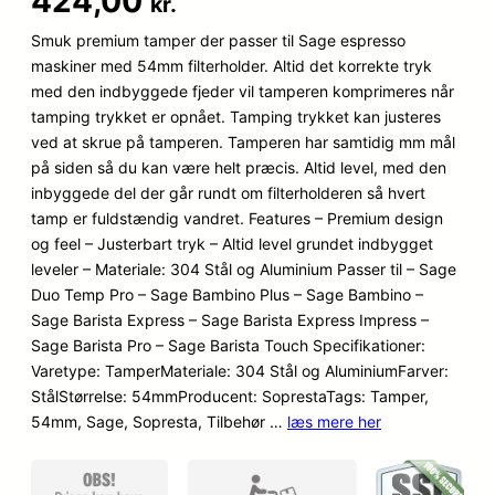
424,00
kr.
som
5
ud
af 5
Smuk premium tamper der passer til Sage espresso
baseret på
maskiner med 54mm filterholder. Altid det korrekte tryk
kundebedøm
med den indbyggede fjeder vil tamperen komprimeres når
melser
tamping trykket er opnået. Tamping trykket kan justeres
ved at skrue på tamperen. Tamperen har samtidig mm mål
på siden så du kan være helt præcis. Altid level, med den
inbyggede del der går rundt om filterholderen så hvert
tamp er fuldstændig vandret. Features – Premium design
og feel – Justerbart tryk – Altid level grundet indbygget
leveler – Materiale: 304 Stål og Aluminium Passer til – Sage
Duo Temp Pro – Sage Bambino Plus – Sage Bambino –
Sage Barista Express – Sage Barista Express Impress –
Sage Barista Pro – Sage Barista Touch Specifikationer:
Varetype: TamperMateriale: 304 Stål og AluminiumFarver:
StålStørrelse: 54mmProducent: SoprestaTags: Tamper,
54mm, Sage, Sopresta, Tilbehør …
læs mere her