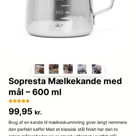
Sopresta Mælkekande med
mål – 600 ml
Bedømt
3
99,95
kr.
som
4.7
ud af 5
Brug af en kande til mælkeskummning giver langt nemmere
baseret på
den perfekt kaffe! Med et klassisk stål finish har den to
kundebedø