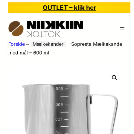
OUTLET – klik her
Forside
–
Mælkekander
–
Sopresta Mælkekande
med mål – 600 ml