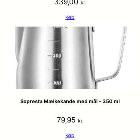
339,00
kr.
Køb
Sopresta Mælkekande med mål – 350 ml
79,95
kr.
Køb