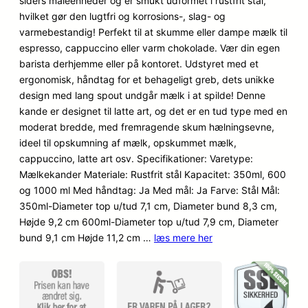
siders måleenheder og er smukt udformet i rustfrit stål,
mmelser
hvilket gør den lugtfri og korrosions-, slag- og
varmebestandig! Perfekt til at skumme eller dampe mælk til
espresso, cappuccino eller varm chokolade. Vær din egen
barista derhjemme eller på kontoret. Udstyret med et
ergonomisk, håndtag for et behageligt greb, dets unikke
design med lang spout undgår mælk i at spilde! Denne
kande er designet til latte art, og det er en tud type med en
moderat bredde, med fremragende skum hælningsevne,
ideel til opskumning af mælk, opskummet mælk,
cappuccino, latte art osv. Specifikationer: Varetype:
Mælkekander Materiale: Rustfrit stål Kapacitet: 350ml, 600
og 1000 ml Med håndtag: Ja Med mål: Ja Farve: Stål Mål:
350ml-Diameter top u/tud 7,1 cm, Diameter bund 8,3 cm,
Højde 9,2 cm 600ml-Diameter top u/tud 7,9 cm, Diameter
bund 9,1 cm Højde 11,2 cm …
læs mere her