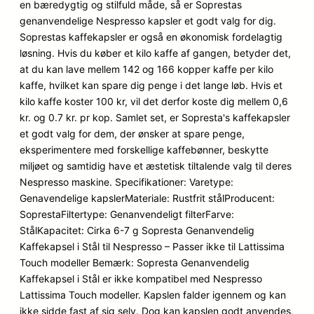
en bæredygtig og stilfuld måde, så er Soprestas
genanvendelige Nespresso kapsler et godt valg for dig.
Soprestas kaffekapsler er også en økonomisk fordelagtig
løsning. Hvis du køber et kilo kaffe af gangen, betyder det,
at du kan lave mellem 142 og 166 kopper kaffe per kilo
kaffe, hvilket kan spare dig penge i det lange løb. Hvis et
kilo kaffe koster 100 kr, vil det derfor koste dig mellem 0,6
kr. og 0.7 kr. pr kop. Samlet set, er Sopresta's kaffekapsler
et godt valg for dem, der ønsker at spare penge,
eksperimentere med forskellige kaffebønner, beskytte
miljøet og samtidig have et æstetisk tiltalende valg til deres
Nespresso maskine. Specifikationer: Varetype:
Genavendelige kapslerMateriale: Rustfrit stålProducent:
SoprestaFiltertype: Genanvendeligt filterFarve:
StålKapacitet: Cirka 6-7 g Sopresta Genanvendelig
Kaffekapsel i Stål til Nespresso – Passer ikke til Lattissima
Touch modeller Bemærk: Sopresta Genanvendelig
Kaffekapsel i Stål er ikke kompatibel med Nespresso
Lattissima Touch modeller. Kapslen falder igennem og kan
ikke sidde fast af sig selv. Dog kan kapslen godt anvendes,