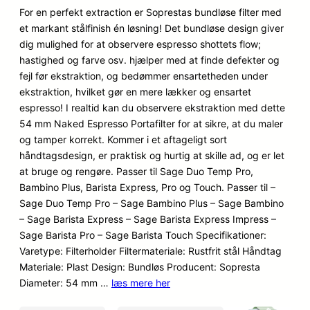
ud af 5
For en perfekt extraction er Soprestas bundløse filter med
baseret
et markant stålfinish én løsning! Det bundløse design giver
på
dig mulighed for at observere espresso shottets flow;
kundebedø
hastighed og farve osv. hjælper med at finde defekter og
mmelser
fejl før ekstraktion, og bedømmer ensartetheden under
ekstraktion, hvilket gør en mere lækker og ensartet
espresso! I realtid kan du observere ekstraktion med dette
54 mm Naked Espresso Portafilter for at sikre, at du maler
og tamper korrekt. Kommer i et aftageligt sort
håndtagsdesign, er praktisk og hurtig at skille ad, og er let
at bruge og rengøre. Passer til Sage Duo Temp Pro,
Bambino Plus, Barista Express, Pro og Touch. Passer til –
Sage Duo Temp Pro – Sage Bambino Plus – Sage Bambino
– Sage Barista Express – Sage Barista Express Impress –
Sage Barista Pro – Sage Barista Touch Specifikationer:
Varetype: Filterholder Filtermateriale: Rustfrit stål Håndtag
Materiale: Plast Design: Bundløs Producent: Sopresta
Diameter: 54 mm …
læs mere her