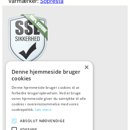
Varmærker:
Sopresta
×
Denne hjemmeside bruger
Forside
cookies
Vis alle produkter
Denne hjemmeside bruger cookies til at
Kontakt
forbedre brugeroplevelsen. Ved at bruge
vores hjemmeside giver du samtykke til alle
Oversigt artikler
cookies i overensstemmelse med vores
cookiepolitik.
Læs mere
Kiinkiintoktok
ABSOLUT NØDVENDIGE
YDEEVNE