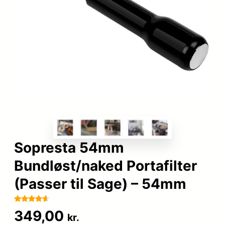
Sopresta 54mm
Bundløst/naked Portafilter
(Passer til Sage) – 54mm
Bedømt
11
349,00
kr.
som
4.5