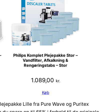
–
Philips Komplet Plejepakke Stor –
Vandfilter, Afkalkning &
Rengøringstabs – Stor
1.089,00
kr.
Køb
ejepakke Lille fra Pure Wave og Puritex
 spare op til 65% i forhold til de originale