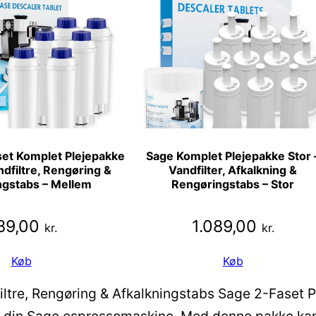
set Komplet Plejepakke
Sage Komplet Plejepakke Stor 
dfiltre, Rengøring &
Vandfilter, Afkalkning &
ngstabs – Mellem
Rengøringstabs – Stor
89,00
1.089,00
kr.
kr.
Køb
Køb
ltre, Rengøring & Afkalkningstabs Sage 2-Faset Pl
l din Sage espressomaskine. Med denne pakke kan du