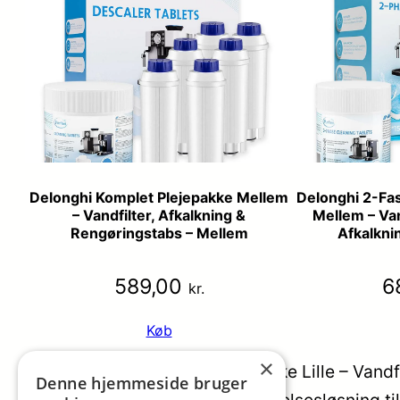
Delonghi Komplet Plejepakke Mellem
Delonghi 2-Fa
– Vandfilter, Afkalkning &
Mellem – Van
Rengøringstabs – Mellem
Afkalkni
589,00
6
kr.
Køb
×
Sage Komplet 2-Faset Plejepakke Lille – Vandfi
Denne hjemmeside bruger
tilbyder en komplet vedligeholdelsesløsning ti