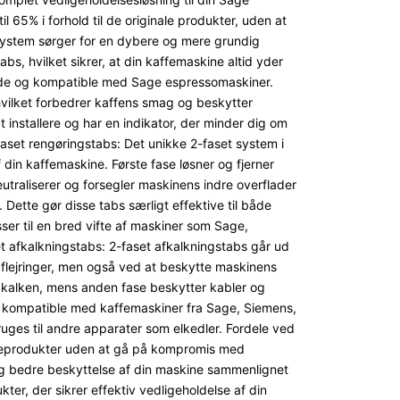
65% i forhold til de originale produkter, uden at
system sørger for en dybere og mere grundig
s, hvilket sikrer, at din kaffemaskine altid yder
erede og kompatible med Sage espressomaskiner.
, hvilket forbedrer kaffens smag og beskytter
 installere og har en indikator, der minder dig om
2-Faset rengøringstabs: Det unikke 2-faset system i
 din kaffemaskine. Første fase løsner og fjerner
eutraliserer og forsegler maskinens indre overflader
. Dette gør disse tabs særligt effektive til både
er til en bred vifte af maskiner som Sage,
et afkalkningstabs: 2-faset afkalkningstabs går ud
kaflejringer, men også ved at beskytte maskinens
 kalken, mens anden fase beskytter kabler og
r kompatible med kaffemaskiner fra Sage, Siemens,
uges til andre apparater som elkedler. Fordele ved
plejeprodukter uden at gå på kompromis med
 og bedre beskyttelse af din maskine sammenlignet
er, der sikrer effektiv vedligeholdelse af din