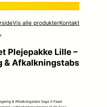
rside
Vis alle produkter
Kontakt
e
 Plejepakke Lille –
g & Afkalkningstabs
engøring & Afkalkningstabs Sage 2-Faset
komplet vedligeholdelsesløsning til din Sage