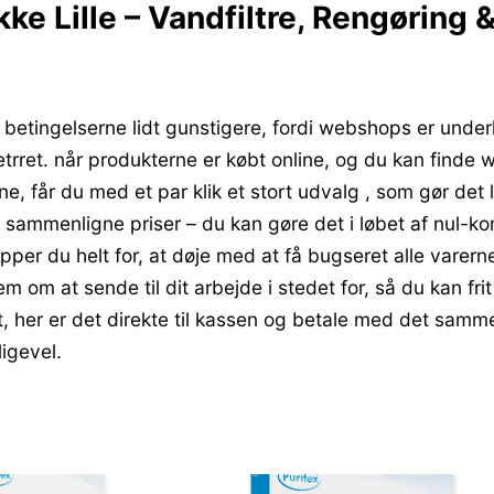
e Lille – Vandfiltre, Rengøring &
betingelserne lidt gunstigere, fordi webshops er underl
etrret. når produkterne er købt online, og du kan find
e, får du med et par klik et stort udvalg , som gør det 
at sammenligne priser – du kan gøre det i løbet af nul
ipper du helt for, at døje med at få bugseret alle varer
 om at sende til dit arbejde i stedet for, så du kan fri
t, her er det direkte til kassen og betale med det sam
ligevel.