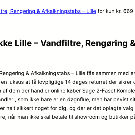
tre, Rengøring & Afkalkningstabs – Lille
for kun kr. 669
e Lille – Vandfiltre, Rengøring &
, Rengøring & Afkalkningstabs – Lille fås sammen med en
n luksus at få lovpligtige 14 dages returret der sikrer 
en af dem der handler online køber Sage 2-Faset Komplet
andler , som ikke bare er en døgnflue, men har bevist s
er helt sikkert noget for dig, og der er det oplagte val
re, når man ikke skal betale til showroom og butikker p