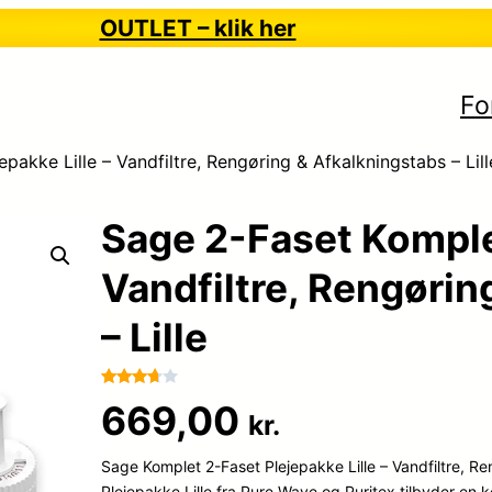
OUTLET – klik her
Fo
pakke Lille – Vandfiltre, Rengøring & Afkalkningstabs – Lill
Sage 2-Faset Komplet
Vandfiltre, Rengørin
– Lille
Bedømt
46
669,00
kr.
som
3.6
ud af
Sage Komplet 2-Faset Plejepakke Lille – Vandfiltre, R
5
baseret
Plejepakke Lille fra Pure Wave og Puritex tilbyder en 