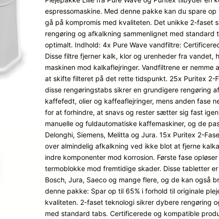
på
espressomaskine. Med denne pakke kan du spare op til 
kundebe
gå på kompromis med kvaliteten. Det unikke 2-faset 
dømmel
rengøring og afkalkning sammenlignet med standard tab
ser
optimalt. Indhold: 4x Pure Wave vandfiltre: Certific
Disse filtre fjerner kalk, klor og urenheder fra vandet
maskinen mod kalkaflejringer. Vandfiltrene er nemme at
at skifte filteret på det rette tidspunkt. 25x Puritex 
disse rengøringstabs sikrer en grundigere rengøring af
kaffefedt, olier og kaffeaflejringer, mens anden fase n
for at forhindre, at snavs og rester sætter sig fast igen
manuelle og fuldautomatiske kaffemaskiner, og de pass
Delonghi, Siemens, Melitta og Jura. 15x Puritex 2-Fas
over almindelig afkalkning ved ikke blot at fjerne kal
indre komponenter mod korrosion. Første fase opløser
termoblokke mod fremtidige skader. Disse tabletter e
Bosch, Jura, Saeco og mange flere, og de kan også br
denne pakke: Spar op til 65% i forhold til originale 
kvaliteten. 2-faset teknologi sikrer dybere rengøring
med standard tabs. Certificerede og kompatible produkt