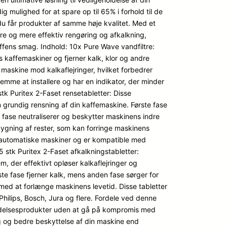
 mulighed for at spare op til 65% i forhold til de
du får produkter af samme høje kvalitet. Med et
e og mere effektiv rengøring og afkalkning,
affens smag. Indhold: 10x Pure Wave vandfiltre:
s kaffemaskiner og fjerner kalk, klor og andre
maskine mod kalkaflejringer, hvilket forbedrer
mme at installere og har en indikator, der minder
5 stk Puritex 2-Faset rensetabletter: Disse
en grundig rensning af din kaffemaskine. Første fase
n fase neutraliserer og beskytter maskinens indre
ygning af rester, som kan forringe maskinens
ldautomatiske maskiner og er kompatible med
 stk Puritex 2-Faset afkalkningstabletter:
, der effektivt opløser kalkaflejringer og
e fase fjerner kalk, mens anden fase sørger for
 med at forlænge maskinens levetid. Disse tabletter
hilips, Bosch, Jura og flere. Fordele ved denne
eholdelsesprodukter uden at gå på kompromis med
ng og bedre beskyttelse af din maskine end