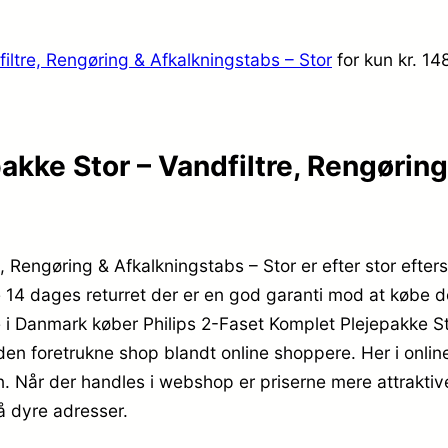
iltre, Rengøring & Afkalkningstabs – Stor
for kun kr. 1
akke Stor – Vandfiltre, Rengørin
, Rengøring & Afkalkningstabs – Stor er efter stor efter
e 14 dages returret der er en god garanti mod at købe de
re i Danmark køber Philips 2-Faset Komplet Plejepakke St
 den foretrukne shop blandt online shoppere. Her i onl
n. Når der handles i webshop er priserne mere attraktive
å dyre adresser.