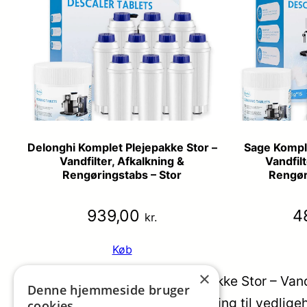
Delonghi Komplet Plejepakke Stor –
Sage Komple
Vandfilter, Afkalkning &
Vandfilt
Rengøringstabs – Stor
Rengøri
939,00
4
kr.
Køb
×
Philips 2-Faset Komplet Plejepakke Stor – Vand
Denne hjemmeside bruger
og Puritex er den ultimative løsning til vedli
cookies