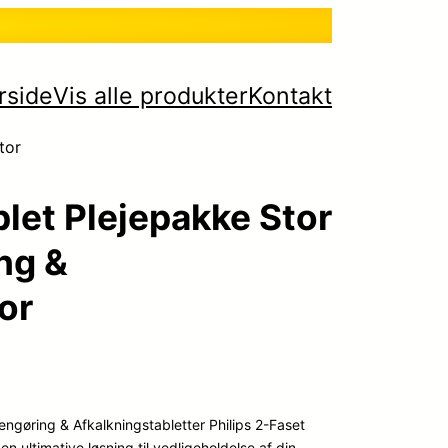
rside
Vis alle produkter
Kontakt
tor
let Plejepakke Stor
ing &
or
Rengøring & Afkalkningstabletter Philips 2-Faset
 ultimative løsning til vedligeholdelse af din