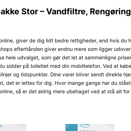
akke Stor – Vandfiltre, Rengørin
online, giver de dig lidt bedre rettigheder, end hvis du 
del shops efterhånden giver endnu mere som ligger udove
 se hele udvalget, som gør det let at sammenligne prise
u sidder på toilettet med din mobiltelefon. Ved at købe 
slinjer og tidspunkter. Dine varer bliver sendt direkte h
et, det er lettes for dig. Hvor mange gange har du stået i
nline, så er det aldrig mere ubehaget ved at stå alt for 