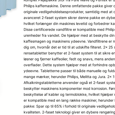
mmelser
Philips kaffemaskine. Denne omfattende pakke giver dig
originale vedligeholdelsesprodukter, samtidig med at 
avanceret 2-faset system sikrer denne pakke en dyber
hvilket forlænger din maskines levetid og forbedrer k
Disse certificerede vandfiltre er kompatible med Philip
urenheder fra vandet. De hjælper med at beskytte din 
kaffesmagen og maskinens ydeevne. Vandfiltrene er ne
dig om, hvornår det er tid til at udskifte filteret. 2x 2
rensetabletter benytter et 2-faset system til at sikre 
løsner og fjerner kaffeolier, fedt og snavs, mens ande
overflader. Dette system hjælper med at forhindre opb
ydeevne. Tabletterne passer til både manuelle og fu
mange mærker, herunder Philips, Melitta og Jura. 2x 15
Afkalkningstabletterne anvender også et 2-faset system
beskytter maskinens komponenter mod korrosion. Først
beskyttelse af kabler og termoblokke, hvilket hjælper
er kompatible med en lang række maskiner, herunder P
pakke: Spar op til 65% i forhold til originale vedlig
kvaliteten. 2-faset teknologi giver en dybere rengøri