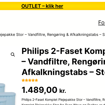
OUTLET – klik her
Fo
ejepakke Stor – Vandfiltre, Rengøring & Afkalkningstabs – S
Philips 2-Faset Komp
– Vandfiltre, Rengør
Afkalkningstabs – St
Bedømt
109
1.489,00
kr.
som
4.9
ud af 5
Philips 2-Faset Komplet Plejepakke Stor – Vandfiltre, 
baseret på
kundebedø
Komplet Plejepakke Stor fra Pure Wave og Puritex er den