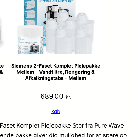
ke
Siemens 2-Faset Komplet Plejepakke
 &
Mellem – Vandfiltre, Rengøring &
Afkalkningstabs – Mellem
689,00
kr.
Køb
2-Faset Komplet Plejepakke Stor fra Pure Wave
ttende pakke giver dig mulighed for at spare op