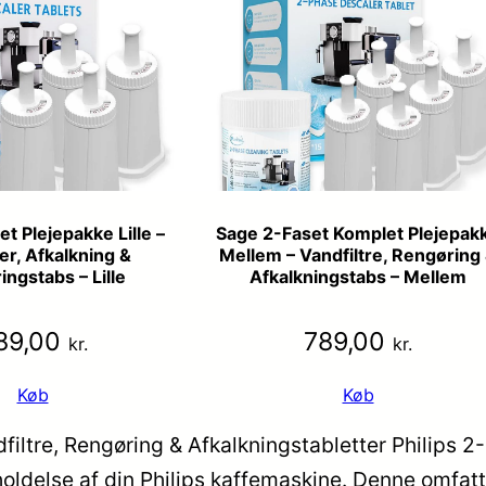
t Plejepakke Lille –
Sage 2-Faset Komplet Plejepak
er, Afkalkning &
Mellem – Vandfiltre, Rengøring
ngstabs – Lille
Afkalkningstabs – Mellem
89,00
789,00
kr.
kr.
Køb
Køb
filtre, Rengøring & Afkalkningstabletter Philips 
geholdelse af din Philips kaffemaskine. Denne omfa