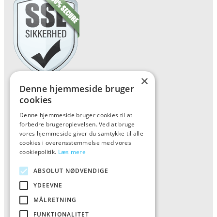
×
Denne hjemmeside bruger
Forside
cookies
Vis alle produkter
Denne hjemmeside bruger cookies til at
Kontakt
forbedre brugeroplevelsen. Ved at bruge
vores hjemmeside giver du samtykke til alle
Oversigt artikler
cookies i overensstemmelse med vores
cookiepolitik.
Læs mere
Kiinkiintoktok
ABSOLUT NØDVENDIGE
YDEEVNE
Tlf: 7876 8672
MÅLRETNING
Mail:
info@kiinkiintoktok.dk
FUNKTIONALITET