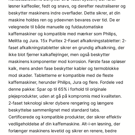
løsner kaffeolier, fedt og snavs, og derefter neutraliserer og
beskytter maskinens indre overflader. Dette sikrer, at din
maskine holdes ren og ydeevnen bevares over tid. De er
velegnede til både manuelle og fuldautomatiske
kaffemaskiner og kompatible med mærker som Philips,
Melitta og Jura. 15x Puritex 2-Faset afkalkningstabletter: 2-
faset afkalkningstabletter sikrer en grundig afkalkning, der
ikke blot fjerner kalkaflejringer, men også beskytter
maskinens komponenter mod korrosion. Første fase opløser
kalk, mens anden fase beskytter kabler og termoblokke
mod skader. Tabletterne er kompatible med de fleste
kaffemaskiner, herunder Philips, Jura og flere. Fordele ved
denne pakke: Spar op til 65% i forhold til originale
plejeprodukter, uden at gå på kompromis med kvaliteten.
2-faset teknologi sikrer dybere rengøring og længere
beskyttelse sammenlignet med standard tabs.
Certificerede og kompatible produkter, der sikrer effektiv
vedligeholdelse af din kaffemaskine. Alt-i-en løsning, der
forlænger maskinens levetid og sikrer en renere, bedre