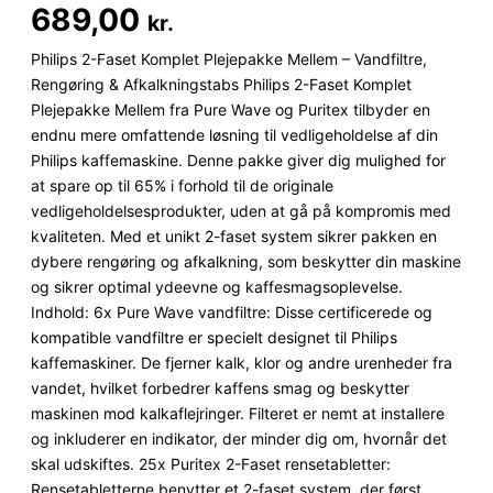
Bedømt
25
689,00
kr.
som
4.5
ud af 5
Philips 2-Faset Komplet Plejepakke Mellem – Vandfiltre,
baseret
Rengøring & Afkalkningstabs Philips 2-Faset Komplet
på
Plejepakke Mellem fra Pure Wave og Puritex tilbyder en
kundebedø
endnu mere omfattende løsning til vedligeholdelse af din
mmelser
Philips kaffemaskine. Denne pakke giver dig mulighed for
at spare op til 65% i forhold til de originale
vedligeholdelsesprodukter, uden at gå på kompromis med
kvaliteten. Med et unikt 2-faset system sikrer pakken en
dybere rengøring og afkalkning, som beskytter din maskine
og sikrer optimal ydeevne og kaffesmagsoplevelse.
Indhold: 6x Pure Wave vandfiltre: Disse certificerede og
kompatible vandfiltre er specielt designet til Philips
kaffemaskiner. De fjerner kalk, klor og andre urenheder fra
vandet, hvilket forbedrer kaffens smag og beskytter
maskinen mod kalkaflejringer. Filteret er nemt at installere
og inkluderer en indikator, der minder dig om, hvornår det
skal udskiftes. 25x Puritex 2-Faset rensetabletter:
Rensetabletterne benytter et 2-faset system, der først