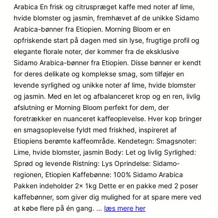
baseret
Arabica En frisk og citruspræget kaffe med noter af lime,
på
hvide blomster og jasmin, fremhævet af de unikke Sidamo
kundebedø
Arabica-bønner fra Etiopien. Morning Bloom er en
mmelser
opfriskende start på dagen med sin lyse, frugtige profil og
elegante florale noter, der kommer fra de eksklusive
Sidamo Arabica-bønner fra Etiopien. Disse bønner er kendt
for deres delikate og komplekse smag, som tilføjer en
levende syrlighed og unikke noter af lime, hvide blomster
og jasmin. Med en let og afbalanceret krop og en ren, livlig
afslutning er Morning Bloom perfekt for dem, der
foretrækker en nuanceret kaffeoplevelse. Hver kop bringer
en smagsoplevelse fyldt med friskhed, inspireret af
Etiopiens berømte kaffeområde. Kendetegn: Smagsnoter:
Lime, hvide blomster, jasmin Body: Let og livlig Syrlighed:
Sprød og levende Ristning: Lys Oprindelse: Sidamo-
regionen, Etiopien Kaffebønne: 100% Sidamo Arabica
Pakken indeholder 2x 1kg Dette er en pakke med 2 poser
kaffebønner, som giver dig mulighed for at spare mere ved
at købe flere på én gang. …
læs mere her