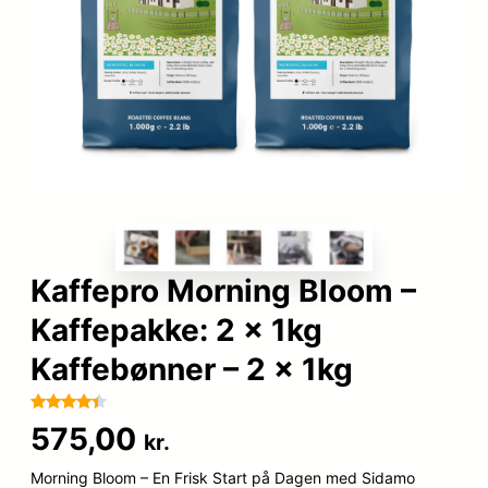
Kaffepro Morning Bloom –
Kaffepakke: 2 x 1kg
Kaffebønner – 2 x 1kg
Bedømt
83
575,00
kr.
som
4.3
ud af 5
Morning Bloom – En Frisk Start på Dagen med Sidamo