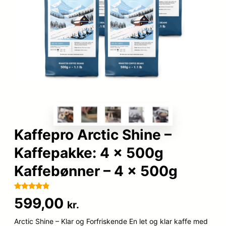
Kaffepro Arctic Shine –
Kaffepakke: 4 x 500g
Kaffebønner – 4 x 500g
Bedømt
21
599,00
kr.
som
4.8
ud af 5
Arctic Shine – Klar og Forfriskende En let og klar kaffe med