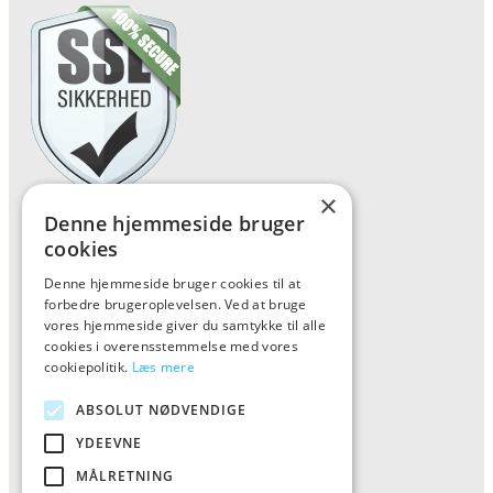
×
Denne hjemmeside bruger
Forside
cookies
Vis alle produkter
Denne hjemmeside bruger cookies til at
Kontakt
forbedre brugeroplevelsen. Ved at bruge
vores hjemmeside giver du samtykke til alle
Oversigt artikler
cookies i overensstemmelse med vores
cookiepolitik.
Læs mere
Kiinkiintoktok
ABSOLUT NØDVENDIGE
YDEEVNE
Tlf: 7876 8672
MÅLRETNING
Mail:
info@kiinkiintoktok.dk