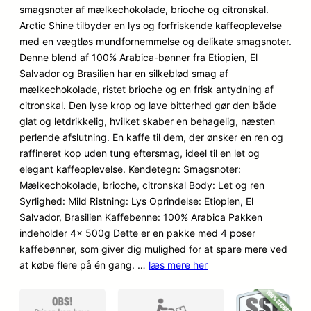
baseret på
smagsnoter af mælkechokolade, brioche og citronskal.
kundebedø
Arctic Shine tilbyder en lys og forfriskende kaffeoplevelse
mmelser
med en vægtløs mundfornemmelse og delikate smagsnoter.
Denne blend af 100% Arabica-bønner fra Etiopien, El
Salvador og Brasilien har en silkeblød smag af
mælkechokolade, ristet brioche og en frisk antydning af
citronskal. Den lyse krop og lave bitterhed gør den både
glat og letdrikkelig, hvilket skaber en behagelig, næsten
perlende afslutning. En kaffe til dem, der ønsker en ren og
raffineret kop uden tung eftersmag, ideel til en let og
elegant kaffeoplevelse. Kendetegn: Smagsnoter:
Mælkechokolade, brioche, citronskal Body: Let og ren
Syrlighed: Mild Ristning: Lys Oprindelse: Etiopien, El
Salvador, Brasilien Kaffebønne: 100% Arabica Pakken
indeholder 4x 500g Dette er en pakke med 4 poser
kaffebønner, som giver dig mulighed for at spare mere ved
at købe flere på én gang. …
læs mere her