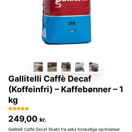
Gallitelli Caffè Decaf
(Koffeinfri) – Kaffebønner – 1
kg
Bedømt
75
249,00
kr.
som
5
ud
af 5
Gallitelli Caffé Decaf Skabt fra seks forskellige oprindelser