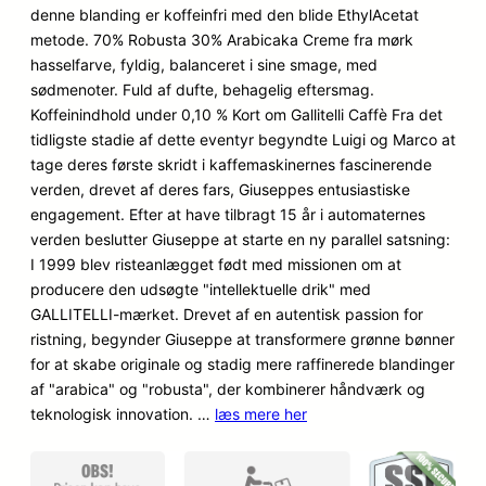
baseret på
denne blanding er koffeinfri med den blide EthylAcetat
kundebedøm
metode. 70% Robusta 30% Arabicaka Creme fra mørk
melser
hasselfarve, fyldig, balanceret i sine smage, med
sødmenoter. Fuld af dufte, behagelig eftersmag.
Koffeinindhold under 0,10 % Kort om Gallitelli Caffè Fra det
tidligste stadie af dette eventyr begyndte Luigi og Marco at
tage deres første skridt i kaffemaskinernes fascinerende
verden, drevet af deres fars, Giuseppes entusiastiske
engagement. Efter at have tilbragt 15 år i automaternes
verden beslutter Giuseppe at starte en ny parallel satsning:
I 1999 blev risteanlægget født med missionen om at
producere den udsøgte "intellektuelle drik" med
GALLITELLI-mærket. Drevet af en autentisk passion for
ristning, begynder Giuseppe at transformere grønne bønner
for at skabe originale og stadig mere raffinerede blandinger
af "arabica" og "robusta", der kombinerer håndværk og
teknologisk innovation. …
læs mere her