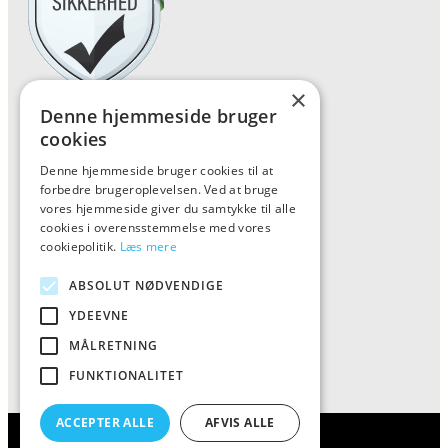
×
Denne hjemmeside bruger
Forside
cookies
Vis alle produkter
Denne hjemmeside bruger cookies til at
Kontakt
forbedre brugeroplevelsen. Ved at bruge
vores hjemmeside giver du samtykke til alle
Oversigt artikler
cookies i overensstemmelse med vores
cookiepolitik.
Læs mere
Kiinkiintoktok
ABSOLUT NØDVENDIGE
YDEEVNE
Tlf: 7876 8672
MÅLRETNING
Mail:
info@kiinkiintoktok.dk
FUNKTIONALITET
ACCEPTER ALLE
AFVIS ALLE
Kiinkiintoktok – alt til din kaffe