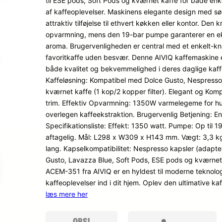
til ESE pods, Soft Pods og kværnet kaffe for både enke
dømmel
af kaffeoplevelser. Maskinens elegante design med søl
ser
attraktiv tilføjelse til ethvert køkken eller kontor. De
opvarmning, mens den 19-bar pumpe garanterer en ek
aroma. Brugervenligheden er central med et enkelt-kn
favoritkaffe uden besvær. Denne AIVIQ kaffemaskine 
både kvalitet og bekvemmelighed i deres daglige kaff
Kaffeløsning: Kompatibel med Dolce Gusto, Nespresso, 
kværnet kaffe (1 kop/2 kopper filter). Elegant og Kom
trim. Effektiv Opvarmning: 1350W varmelegeme for hur
overlegen kaffeekstraktion. Brugervenlig Betjening: E
Specifikationsliste: Effekt: 1350 watt. Pumpe: Op til 1
aftagelig. Mål: L298 x W309 x H143 mm. Vægt: 3,3 kg. 
lang. Kapselkompatibilitet: Nespresso kapsler (adapter
Gusto, Lavazza Blue, Soft Pods, ESE pods og kværnet 
ACEM-351 fra AIVIQ er en hyldest til moderne teknologi
kaffeoplevelser ind i dit hjem. Oplev den ultimative 
læs mere her