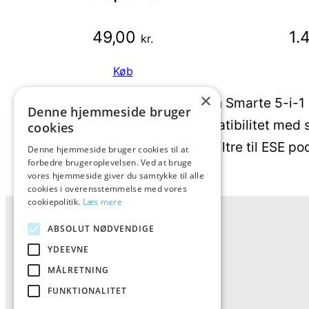
49,00
1.
kr.
Køb
×
AIVIQ MultiBrew ACEM-351: Den Smarte 5-i-1 
Denne hjemmeside bruger
kombinerer fem-i-én kaffekompatibilitet med
cookies
og Lavazza Blue, samt tilbyder filtre til ESE p
Denne hjemmeside bruger cookies til at
forbedre brugeroplevelsen. Ved at bruge
Categorys:
Kapselmaskine
vores hjemmeside giver du samtykke til alle
Varmærker:
AIVIQ
cookies i overensstemmelse med vores
cookiepolitik.
Læs mere
ABSOLUT NØDVENDIGE
YDEEVNE
MÅLRETNING
FUNKTIONALITET