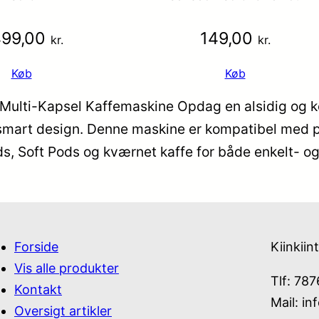
499,00
149,00
kr.
kr.
Køb
Køb
Multi-Kapsel Kaffemaskine Opdag en alsidig og k
 smart design. Denne maskine er kompatibel med 
ods, Soft Pods og kværnet kaffe for både enkelt- o
Forside
Kiinkiin
Vis alle produkter
Tlf: 78
Kontakt
Mail:
in
Oversigt artikler