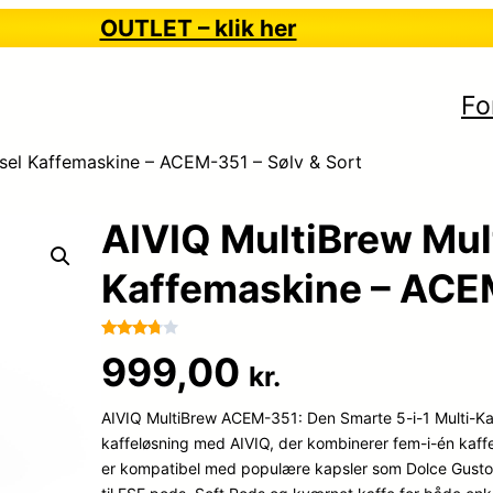
OUTLET – klik her
Fo
sel Kaffemaskine – ACEM-351 – Sølv & Sort
AIVIQ MultiBrew Mul
Kaffemaskine – ACEM
Bedømt
80
999,00
kr.
som
3.7
ud af
AIVIQ MultiBrew ACEM-351: Den Smarte 5-i-1 Multi-K
5
baseret
kaffeløsning med AIVIQ, der kombinerer fem-i-én kaf
på
er kompatibel med populære kapsler som Dolce Gusto, 
kundebe