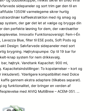
lt- og dobbeltkopper, hvilket sikrer en bred vifte
vfarvede sidepaneler og sort trim gør den til en
n kraftfulde 1350W varmelegeme sikrer hurtig
straordinær kaffeekstraktion med rig smag og
ap system, der gør det let at vælge og brygge din
er den perfekte løsning for dem, der værdsætter
eoplevelse. Innovativ Funktionsoversigt: Fem-i-Én
Lavazza Blue, filter til ESE pods, Soft Pods og
pakt Design: Sølvfarvede sidepaneler med sort
tig brygning. Højtrykspumpe: Op til 19 bar for
nkelt-knap system for nem drikkevalg.
9 bar, højtryk. Vandtank Kapacitet: 900 ml,
Kapacitetsindstillinger: To kopstørrelser – kort og
 inkluderet). Yderligere kompatibilitet med Dolce
kaffe gennem ekstra adaptere (tilkøbes separat).
 og funktionalitet, der bringer en verden af
kaffeoplevelse med AIVIQ MultiBrew – ACEM-351. …