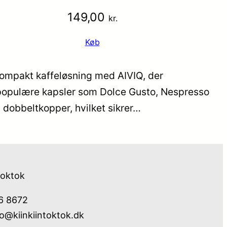
149,00
kr.
Køb
ompakt kaffeløsning med AIVIQ, der
populære kapsler som Dolce Gusto, Nespresso
g dobbeltkopper, hvilket sikrer…
toktok
76 8672
fo@kiinkiintoktok.dk