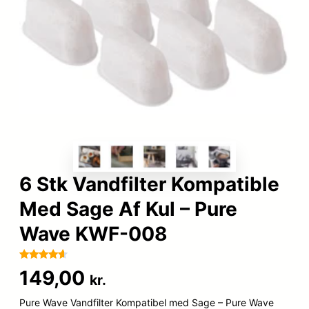
6 Stk Vandfilter Kompatible
Med Sage Af Kul – Pure
Wave KWF-008
Bedømt
64
149,00
kr.
som
4.5
ud af 5
Pure Wave Vandfilter Kompatibel med Sage – Pure Wave