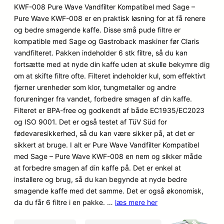
baseret
KWF-008 Pure Wave Vandfilter Kompatibel med Sage –
på
Pure Wave KWF-008 er en praktisk løsning for at få renere
kundebedø
og bedre smagende kaffe. Disse små pude filtre er
mmelser
kompatible med Sage og Gastroback maskiner før Claris
vandfilteret. Pakken indeholder 6 stk filtre, så du kan
fortsætte med at nyde din kaffe uden at skulle bekymre dig
om at skifte filtre ofte. Filteret indeholder kul, som effektivt
fjerner urenheder som klor, tungmetaller og andre
forureninger fra vandet, forbedre smagen af ​​din kaffe.
Filteret er BPA-free og godkendt af både EC1935/EC2023
og ISO 9001. Det er også testet af TüV Süd for
fødevaresikkerhed, så du kan være sikker på, at det er
sikkert at bruge. I alt er Pure Wave Vandfilter Kompatibel
med Sage – Pure Wave KWF-008 en nem og sikker måde
at forbedre smagen af ​​din kaffe på. Det er enkel at
installere og brug, så du kan begynde at nyde bedre
smagende kaffe med det samme. Det er også økonomisk,
da du får 6 filtre i en pakke. …
læs mere her