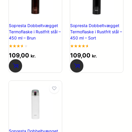
Sopresta Dobbeltvægget
Sopresta Dobbeltvægget
Termoflaske i Rustfrit stål –
Termoflaske i Rustfrit stål –
450 ml – Brun
450 ml – Sort
Bedømt
55
Bedømt
45
109,00
109,00
kr.
kr.
som
som
4.6
3.6
ud
ud af 5
af 5
baseret
baseret
på
på
kundebedømmelser
kundebedømmelser
Sopresta Dobbeltvægget