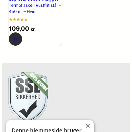
Termoflaske i Rustfrit stål –
450 ml – Hvid
Bedømt
43
109,00
kr.
som
4.6
ud af 5
baseret
på
kundebedømmelser
×
Denne hjemmeside bruger