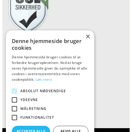
×
Denne hjemmeside bruger
Forside
cookies
Vis alle produkter
Denne hjemmeside bruger cookies til at
Kontakt
forbedre brugeroplevelsen. Ved at bruge
vores hjemmeside giver du samtykke til alle
Oversigt artikler
cookies i overensstemmelse med vores
cookiepolitik.
Læs mere
Kiinkiintoktok
ABSOLUT NØDVENDIGE
YDEEVNE
Tlf: 7876 8672
MÅLRETNING
Mail:
info@kiinkiintoktok.dk
FUNKTIONALITET
ACCEPTER ALLE
AFVIS ALLE