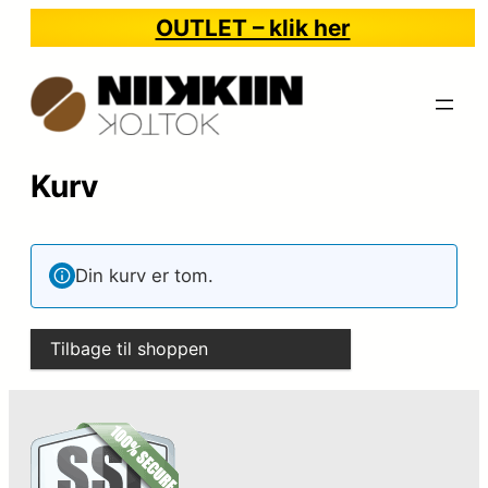
Spring
OUTLET – klik her
til
indhold
Kurv
Din kurv er tom.
Tilbage til shoppen