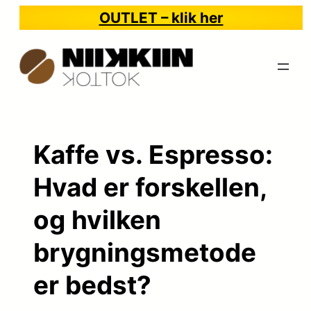
Spring
OUTLET – klik her
til
indhold
Kaffe vs. Espresso:
Hvad er forskellen,
og hvilken
brygningsmetode
er bedst?